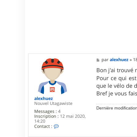
u
e
z
M
par
alexhuez
»
1
e
s
Bon j'ai trouv
s
Pour ce qui est 
a
g
que le vélo de
e
Bref je vous fai
alexhuez
Nouvel Utagawiste
Dernière modificatio
Messages :
4
Inscription :
12 mai 2020,
14:20
C
Contact :
o
n