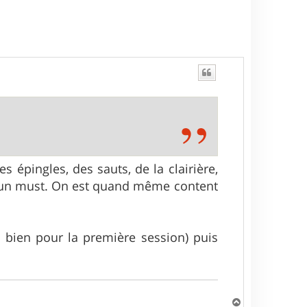
t
s épingles, des sauts, de la clairière,
ref un must. On est quand même content
ès bien pour la première session) puis
H