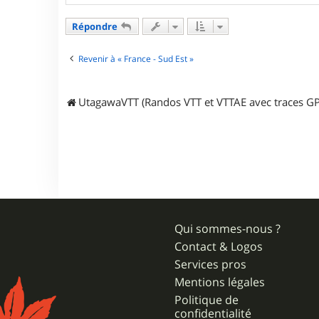
r
u
Répondre
t
a
g
Revenir à « France - Sud Est »
a
w
a
UtagawaVTT (Randos VTT et VTTAE avec traces GP
Qui sommes-nous ?
Contact & Logos
Services pros
Mentions légales
Politique de
confidentialité