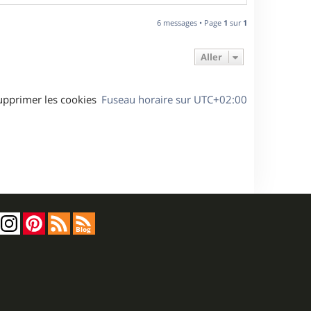
a
u
6 messages • Page
1
sur
1
t
Aller
upprimer les cookies
Fuseau horaire sur
UTC+02:00