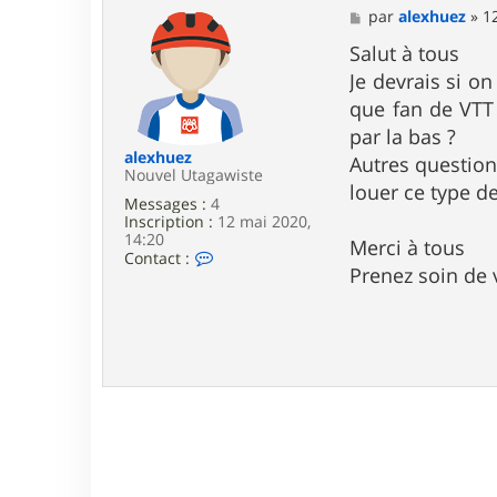
M
par
alexhuez
»
1
e
s
Salut à tous
s
Je devrais si on
a
g
que fan de VTT 
e
par la bas ?
alexhuez
Autres question
Nouvel Utagawiste
louer ce type d
Messages :
4
Inscription :
12 mai 2020,
14:20
Merci à tous
C
Contact :
Prenez soin de
o
n
t
a
c
t
e
r
a
l
e
x
h