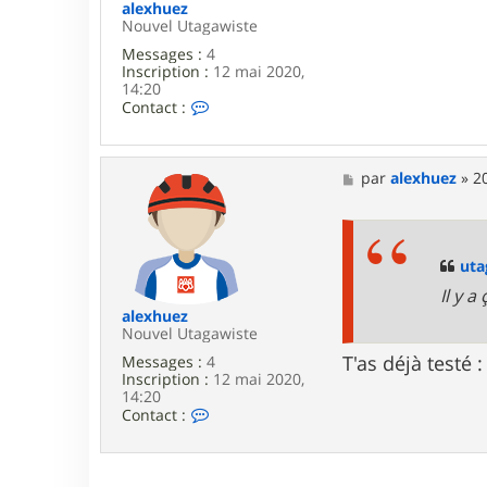
g
alexhuez
a
Nouvel Utagawiste
w
Messages :
4
a
Inscription :
12 mai 2020,
14:20
C
Contact :
o
n
t
a
M
par
alexhuez
»
2
c
e
t
s
e
s
r
a
a
g
ut
l
e
Il y a 
e
x
alexhuez
h
Nouvel Utagawiste
u
T'as déjà testé
Messages :
4
e
Inscription :
12 mai 2020,
z
14:20
C
Contact :
o
n
t
a