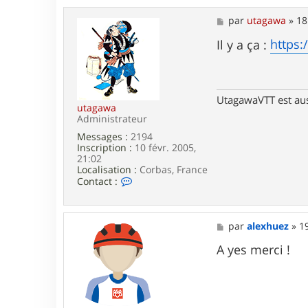
t
a
M
par
utagawa
»
18
c
e
t
s
https:
Il y a ça :
e
s
r
a
a
g
l
e
e
UtagawaVTT est au
x
utagawa
h
Administrateur
u
Messages :
2194
e
Inscription :
10 févr. 2005,
z
21:02
Localisation :
Corbas, France
C
Contact :
o
n
t
a
M
par
alexhuez
»
1
c
e
t
s
A yes merci !
e
s
r
a
u
g
t
e
a