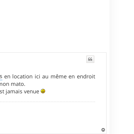
s
en location ici au même en endroit
 mon mato.
'est jamais venue
H