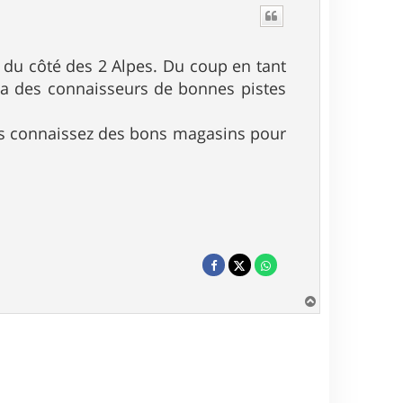
r du côté des 2 Alpes. Du coup en tant
y a des connaisseurs de bonnes pistes
ous connaissez des bons magasins pour
H
a
u
t