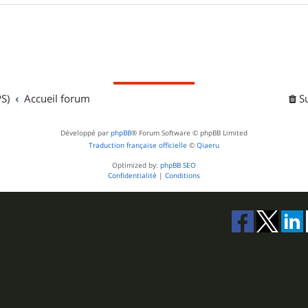
S)
Accueil forum
S
Développé par
phpBB
® Forum Software © phpBB Limited
Traduction française officielle
©
Qiaeru
Optimized by:
phpBB SEO
Confidentialité
|
Conditions