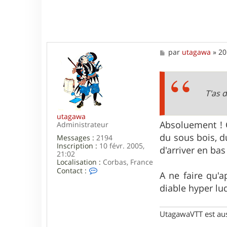
c
t
e
r
a
l
M
par
utagawa
»
20
e
e
x
s
h
s
u
a
e
g
T'as 
z
e
utagawa
Absoluement ! C'
Administrateur
du sous bois, d
Messages :
2194
Inscription :
10 févr. 2005,
d'arriver en bas
21:02
Localisation :
Corbas, France
C
Contact :
A ne faire qu'a
o
n
diable hyper lu
t
a
c
UtagawaVTT est au
t
e