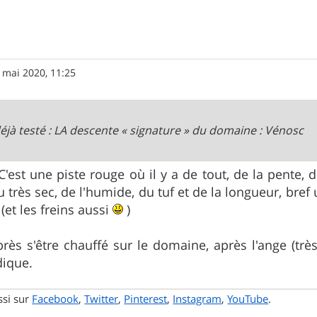
 mai 2020, 11:25
déjà testé : LA descente « signature » du domaine : Vénosc
est une piste rouge où il y a de tout, de la pente, de
u très sec, de l'humide, du tuf et de la longueur, b
 (et les freins aussi
)
près s'être chauffé sur le domaine, après l'ange (tr
dique.
ssi sur
Facebook
,
Twitter
,
Pinterest
,
Instagram
,
YouTube
.