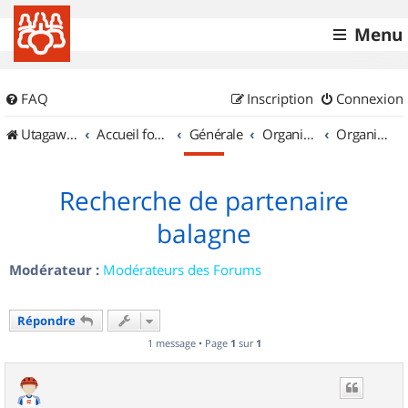
Menu
FAQ
Inscription
Connexion
UtagawaVTT (Randos VTT et VTTAE avec traces GPS)
Accueil forum
Générale
Organisation de sorties & Recherche de partenaires
Organisation de sorties en région Corse
Recherche de partenaire
balagne
Modérateur :
Modérateurs des Forums
Répondre
1 message • Page
1
sur
1