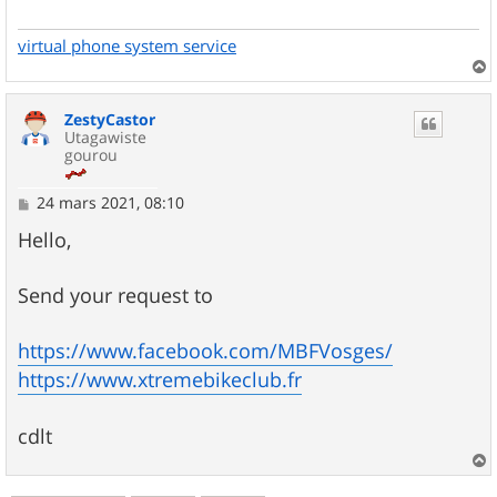
g
e
virtual phone system service
a
u
ZestyCastor
t
Utagawiste
gourou
M
24 mars 2021, 08:10
e
s
Hello,
s
a
g
Send your request to
e
https://www.facebook.com/MBFVosges/
https://www.xtremebikeclub.fr
cdlt
a
u