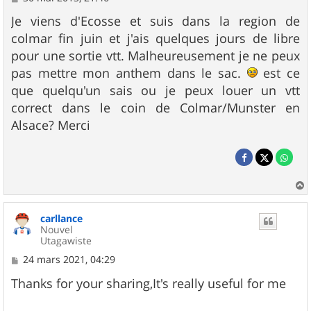
e
s
Je viens d'Ecosse et suis dans la region de
s
colmar fin juin et j'ais quelques jours de libre
a
g
pour une sortie vtt. Malheureusement je ne peux
e
pas mettre mon anthem dans le sac.
est ce
que quelqu'un sais ou je peux louer un vtt
correct dans le coin de Colmar/Munster en
Alsace? Merci
a
u
carllance
t
Nouvel
Utagawiste
M
24 mars 2021, 04:29
e
s
Thanks for your sharing,It's really useful for me
s
a