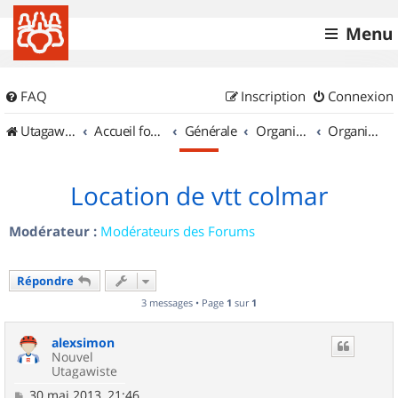
Menu
FAQ
Inscription
Connexion
UtagawaVTT (Randos VTT et VTTAE avec traces GPS)
Accueil forum
Générale
Organisation de sorties & Recherche de partenaires
Organisation de sorties en région Alsace
Location de vtt colmar
Modérateur :
Modérateurs des Forums
Répondre
3 messages • Page
1
sur
1
alexsimon
Nouvel
Utagawiste
M
30 mai 2013, 21:46