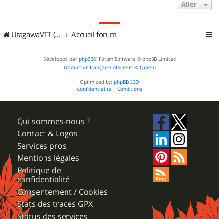
Aller
UtagawaVTT (Randos VTT et VTTAE avec traces GPS)
Accueil forum
Développé par
phpBB
® Forum Software © phpBB Limited
Traduction française officielle
©
Qiaeru
Optimized by:
phpBB SEO
Confidentialité
|
Conditions
Qui sommes-nous ?
Contact & Logos
Services pros
Mentions légales
Politique de
confidentialité
Consentement / Cookies
Stats des traces GPX
Status des services