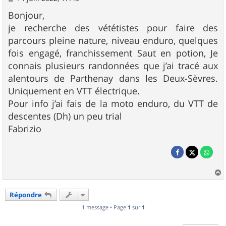
e
s
Bonjour,
s
je recherche des vététistes pour faire des
a
g
parcours pleine nature, niveau enduro, quelques
e
fois engagé, franchissement Saut en potion, Je
connais plusieurs randonnées que j’ai tracé aux
alentours de Parthenay dans les Deux-Sèvres.
Uniquement en VTT électrique.
Pour info j’ai fais de la moto enduro, du VTT de
descentes (Dh) un peu trial
Fabrizio
a
u
Répondre
t
1 message • Page
1
sur
1