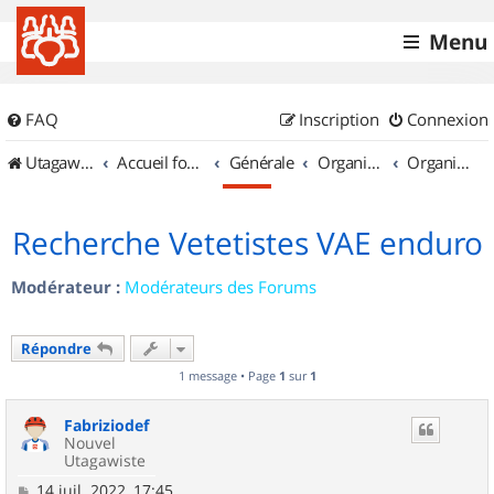
Menu
FAQ
Inscription
Connexion
UtagawaVTT (Randos VTT et VTTAE avec traces GPS)
Accueil forum
Générale
Organisation de sorties & Recherche de partenaires
Organisation de sorties en région Poitou Charentes
Recherche Vetetistes VAE enduro
Modérateur :
Modérateurs des Forums
Répondre
1 message • Page
1
sur
1
Fabriziodef
Nouvel
Utagawiste
M
14 juil. 2022, 17:45