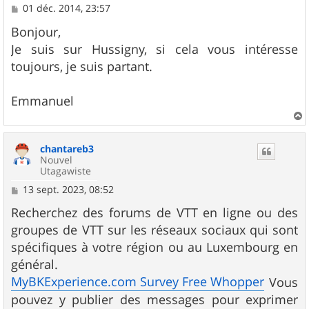
M
01 déc. 2014, 23:57
e
s
Bonjour,
s
Je suis sur Hussigny, si cela vous intéresse
a
g
toujours, je suis partant.
e
Emmanuel
a
u
chantareb3
t
Nouvel
Utagawiste
M
13 sept. 2023, 08:52
e
s
Recherchez des forums de VTT en ligne ou des
s
groupes de VTT sur les réseaux sociaux qui sont
a
g
spécifiques à votre région ou au Luxembourg en
e
général.
MyBKExperience.com Survey Free Whopper
Vous
pouvez y publier des messages pour exprimer