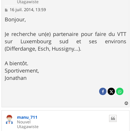
Utagawiste
M
16 juil. 2014, 13:59
e
s
Bonjour,
s
a
g
Je recherche un(e) partenaire pour faire du VTT
e
sur Luxembourg sud et ses environs
(Differdange, Esch, Hussigny...).
A bientôt.
Sportivement,
Jonathan
a
u
manu_711
t
Nouvel
Utagawiste