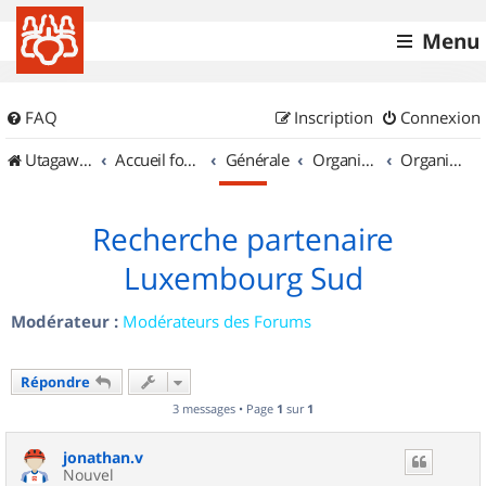
Menu
FAQ
Inscription
Connexion
UtagawaVTT (Randos VTT et VTTAE avec traces GPS)
Accueil forum
Générale
Organisation de sorties & Recherche de partenaires
Organisation de sorties au Luxembourg
Recherche partenaire
Luxembourg Sud
Modérateur :
Modérateurs des Forums
Répondre
3 messages • Page
1
sur
1
jonathan.v
Nouvel