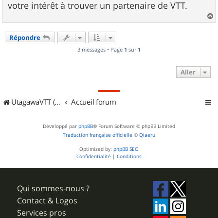
votre intérêt à trouver un partenaire de VTT.
a
u
Répondre
t
3 messages • Page
1
sur
1
Aller
UtagawaVTT (Randos VTT et VTTAE avec traces GPS)
Accueil forum
Développé par
phpBB
® Forum Software © phpBB Limited
Traduction française officielle
©
Qiaeru
Optimized by:
phpBB SEO
Confidentialité
|
Conditions
Qui sommes-nous ?
Contact & Logos
Services pros