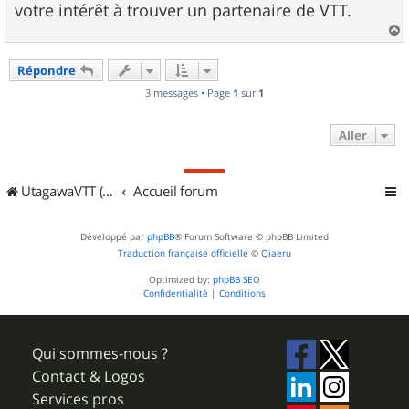
votre intérêt à trouver un partenaire de VTT.
a
u
Répondre
t
3 messages • Page
1
sur
1
Aller
UtagawaVTT (Randos VTT et VTTAE avec traces GPS)
Accueil forum
Développé par
phpBB
® Forum Software © phpBB Limited
Traduction française officielle
©
Qiaeru
Optimized by:
phpBB SEO
Confidentialité
|
Conditions
Qui sommes-nous ?
Contact & Logos
Services pros