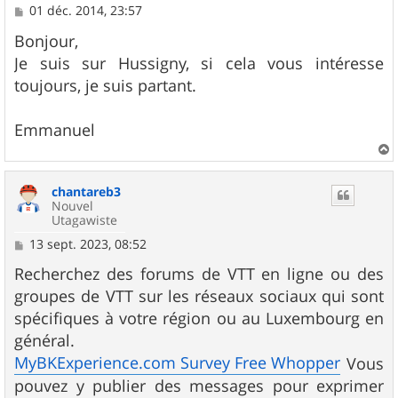
M
01 déc. 2014, 23:57
e
s
Bonjour,
s
Je suis sur Hussigny, si cela vous intéresse
a
g
toujours, je suis partant.
e
Emmanuel
a
u
chantareb3
t
Nouvel
Utagawiste
M
13 sept. 2023, 08:52
e
s
Recherchez des forums de VTT en ligne ou des
s
groupes de VTT sur les réseaux sociaux qui sont
a
g
spécifiques à votre région ou au Luxembourg en
e
général.
MyBKExperience.com Survey Free Whopper
Vous
pouvez y publier des messages pour exprimer