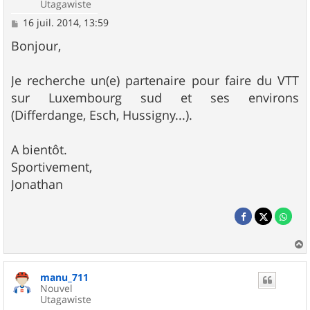
Utagawiste
M
16 juil. 2014, 13:59
e
s
Bonjour,
s
a
g
Je recherche un(e) partenaire pour faire du VTT
e
sur Luxembourg sud et ses environs
(Differdange, Esch, Hussigny...).
A bientôt.
Sportivement,
Jonathan
a
u
manu_711
t
Nouvel
Utagawiste