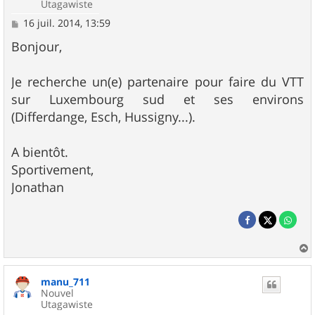
Utagawiste
M
16 juil. 2014, 13:59
e
s
Bonjour,
s
a
g
Je recherche un(e) partenaire pour faire du VTT
e
sur Luxembourg sud et ses environs
(Differdange, Esch, Hussigny...).
A bientôt.
Sportivement,
Jonathan
a
u
manu_711
t
Nouvel
Utagawiste