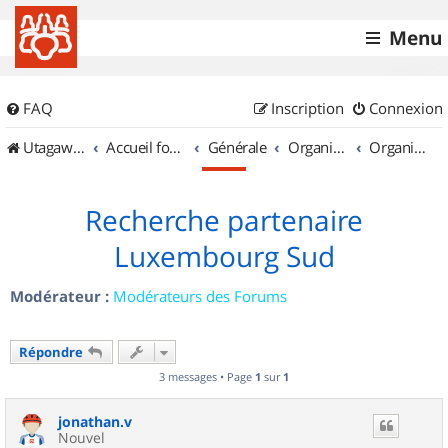
Menu
FAQ
Inscription
Connexion
UtagawaVTT (Randos VTT et VTTAE avec traces GPS)
Accueil forum
Générale
Organisation de sorties & Recherche de partenaires
Organisation de sorties au Luxembourg
Recherche partenaire
Luxembourg Sud
Modérateur :
Modérateurs des Forums
Répondre
3 messages • Page
1
sur
1
jonathan.v
Nouvel