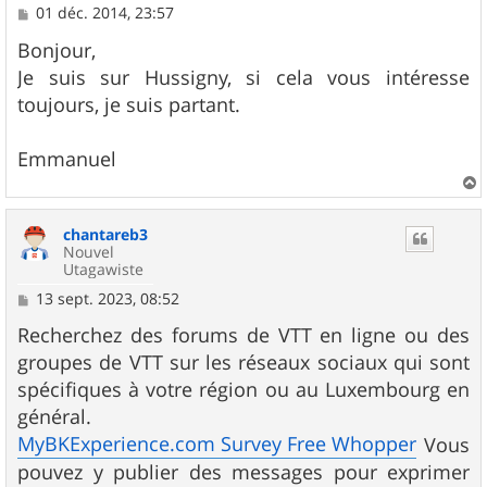
M
01 déc. 2014, 23:57
e
s
Bonjour,
s
Je suis sur Hussigny, si cela vous intéresse
a
g
toujours, je suis partant.
e
Emmanuel
a
u
chantareb3
t
Nouvel
Utagawiste
M
13 sept. 2023, 08:52
e
s
Recherchez des forums de VTT en ligne ou des
s
groupes de VTT sur les réseaux sociaux qui sont
a
g
spécifiques à votre région ou au Luxembourg en
e
général.
MyBKExperience.com Survey Free Whopper
Vous
pouvez y publier des messages pour exprimer