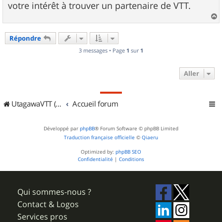
votre intérêt à trouver un partenaire de VTT.
a
u
Répondre
t
3 messages • Page
1
sur
1
Aller
UtagawaVTT (Randos VTT et VTTAE avec traces GPS)
Accueil forum
Développé par
phpBB
® Forum Software © phpBB Limited
Traduction française officielle
©
Qiaeru
Optimized by:
phpBB SEO
Confidentialité
|
Conditions
Qui sommes-nous ?
Contact & Logos
Services pros