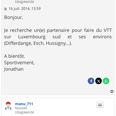
Utagawiste
M
16 juil. 2014, 13:59
e
s
Bonjour,
s
a
g
Je recherche un(e) partenaire pour faire du VTT
e
sur Luxembourg sud et ses environs
(Differdange, Esch, Hussigny...).
A bientôt.
Sportivement,
Jonathan
a
u
manu_711
t
Nouvel
Utagawiste