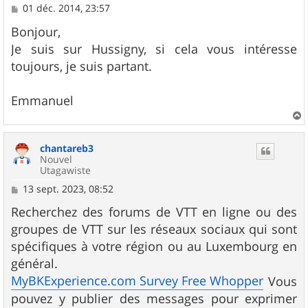
M
01 déc. 2014, 23:57
e
s
Bonjour,
s
Je suis sur Hussigny, si cela vous intéresse
a
g
toujours, je suis partant.
e
Emmanuel
a
u
chantareb3
t
Nouvel
Utagawiste
M
13 sept. 2023, 08:52
e
s
Recherchez des forums de VTT en ligne ou des
s
groupes de VTT sur les réseaux sociaux qui sont
a
g
spécifiques à votre région ou au Luxembourg en
e
général.
MyBKExperience.com Survey Free Whopper
Vous
pouvez y publier des messages pour exprimer