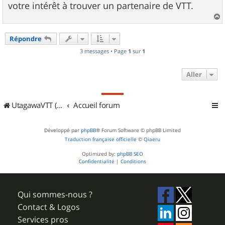
votre intérêt à trouver un partenaire de VTT.
a
u
Répondre
t
3 messages • Page
1
sur
1
Aller
UtagawaVTT (Randos VTT et VTTAE avec traces GPS)
Accueil forum
Développé par
phpBB
® Forum Software © phpBB Limited
Traduction française officielle
©
Qiaeru
Optimized by:
phpBB SEO
Confidentialité
|
Conditions
Qui sommes-nous ?
Contact & Logos
Services pros