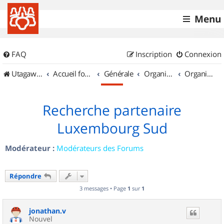
Menu
FAQ
Inscription
Connexion
UtagawaVTT (Randos VTT et VTTAE avec traces GPS)
Accueil forum
Générale
Organisation de sorties & Recherche de partenaires
Organisation de sorties au Luxembourg
Recherche partenaire
Luxembourg Sud
Modérateur :
Modérateurs des Forums
Répondre
3 messages • Page
1
sur
1
jonathan.v
Nouvel