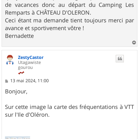
de vacances donc au départ du Camping Les
Remparts à CHÂTEAU D'OLERON.
Ceci étant ma demande tient toujours merci par
avance et sportivement vôtre !
Bernadette
a
u
ZestyCastor
t
Utagawiste
gourou
M
13 mai 2024, 11:00
e
s
Bonjour,
s
a
g
Sur cette image la carte des fréquentations à VTT
e
sur l'Ile d'Oléron.