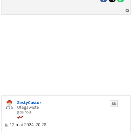
a
u
t
ZestyCastor
Utagawiste
gourou
M
12 mai 2024, 20:28
e