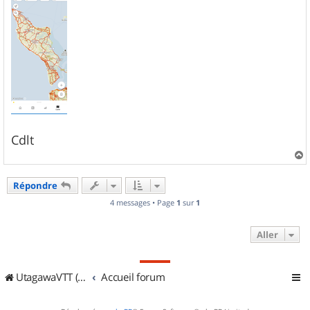
Cdlt
a
u
Répondre
t
4 messages • Page
1
sur
1
Aller
UtagawaVTT (Randos VTT et VTTAE avec traces GPS)
Accueil forum