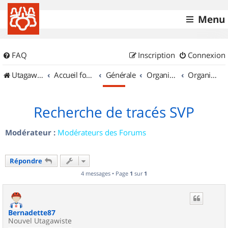
Menu
FAQ
Inscription
Connexion
UtagawaVTT (Randos VTT et VTTAE avec traces GPS)
Accueil forum
Générale
Organisation de sorties & Recherche de partenaires
Organisation de sorties en région Poitou Charentes
Recherche de tracés SVP
Modérateur :
Modérateurs des Forums
Répondre
4 messages • Page
1
sur
1
Bernadette87
Nouvel Utagawiste