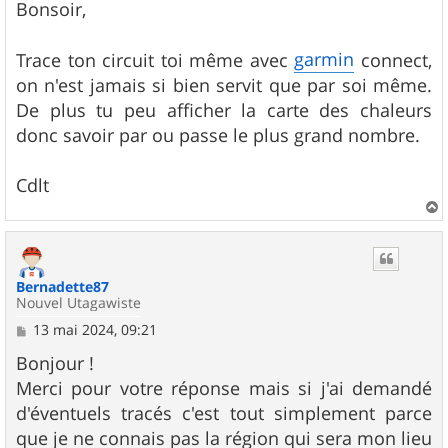
s
Bonsoir,
s
a
g
garmin
Trace ton circuit toi même avec
connect,
e
on n'est jamais si bien servit que par soi même.
De plus tu peu afficher la carte des chaleurs
donc savoir par ou passe le plus grand nombre.
Cdlt
a
u
t
Bernadette87
Nouvel Utagawiste
M
13 mai 2024, 09:21
e
s
Bonjour !
s
Merci pour votre réponse mais si j'ai demandé
a
g
d'éventuels tracés c'est tout simplement parce
e
que je ne connais pas la région qui sera mon lieu