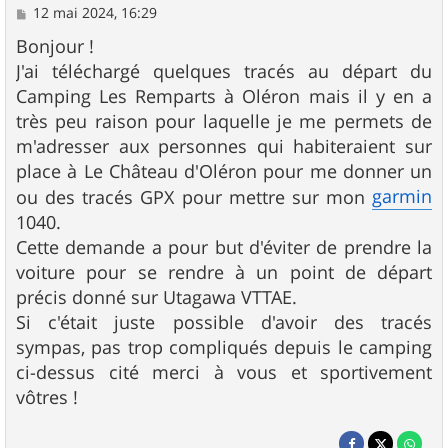
M
12 mai 2024, 16:29
e
s
Bonjour !
s
J'ai téléchargé quelques tracés au départ du
a
g
Camping Les Remparts à Oléron mais il y en a
e
très peu raison pour laquelle je me permets de
m'adresser aux personnes qui habiteraient sur
place à Le Château d'Oléron pour me donner un
garmin
ou des tracés GPX pour mettre sur mon
1040.
Cette demande a pour but d'éviter de prendre la
voiture pour se rendre à un point de départ
précis donné sur Utagawa VTTAE.
Si c'était juste possible d'avoir des tracés
sympas, pas trop compliqués depuis le camping
ci-dessus cité merci à vous et sportivement
vôtres !