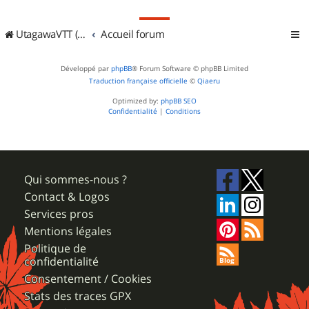
UtagawaVTT (Randos VTT et VTTAE avec traces GPS)
Accueil forum
Développé par
phpBB
® Forum Software © phpBB Limited
Traduction française officielle
©
Qiaeru
Optimized by:
phpBB SEO
Confidentialité
|
Conditions
Qui sommes-nous ?
Contact & Logos
Services pros
Mentions légales
Politique de
confidentialité
Consentement / Cookies
Stats des traces GPX