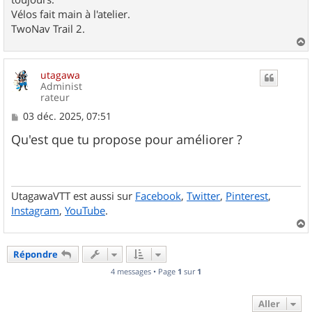
Vélos fait main à l'atelier.
TwoNav Trail 2.
a
u
utagawa
t
Administ
rateur
M
03 déc. 2025, 07:51
e
s
Qu'est que tu propose pour améliorer ?
s
a
g
e
UtagawaVTT est aussi sur
Facebook
,
Twitter
,
Pinterest
,
Instagram
,
YouTube
.
a
u
Répondre
t
4 messages • Page
1
sur
1
Aller