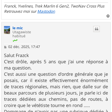
Franck, Yvelines, Trek Marlin 6 Gen2, TwoNav Cross Plus
Retrouvez moi sur
Mastodon
a
u
le mic
t
Utagawiste
habitué
M
02 déc. 2025, 17:47
e
s
Salut Frazck
s
C'est drôle, après 5 ans que j'ai une réponse à
a
g
ma question.
e
C'est aussi une question d'ordre générale que je
posais, car il existe effectivement énormément
de traces régionales, mais rien, que dalle sur de
beaux parcours de plusieurs jours, je parle ici de
traces dédiées aux chemins, pas de routes, à
croire que le vététiste tourne en rond .....
Dommage de n'avoir pas une rubrique dédiée à