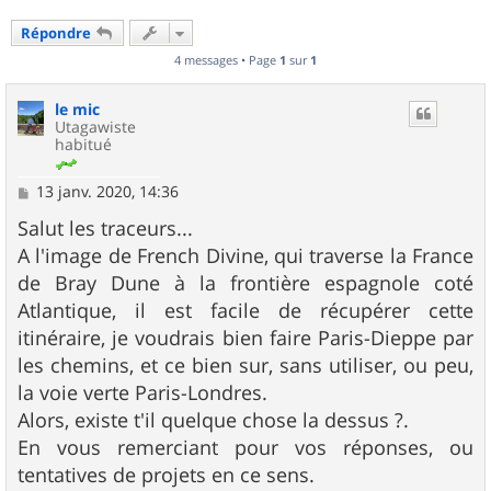
Répondre
4 messages • Page
1
sur
1
le mic
Utagawiste
habitué
M
13 janv. 2020, 14:36
e
s
Salut les traceurs...
s
A l'image de French Divine, qui traverse la France
a
g
de Bray Dune à la frontière espagnole coté
e
Atlantique, il est facile de récupérer cette
itinéraire, je voudrais bien faire Paris-Dieppe par
les chemins, et ce bien sur, sans utiliser, ou peu,
la voie verte Paris-Londres.
Alors, existe t'il quelque chose la dessus ?.
En vous remerciant pour vos réponses, ou
tentatives de projets en ce sens.