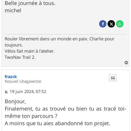
Belle journée à tous.
michel
Rouler librement dans un monde en paix. Charlie pour
toujours.
Vélos fait main à l'atelier.
TwoNav Trail 2.
a
u
frazck
t
Nouvel Utagawiste
M
19 juin 2024, 07:52
e
s
Bonjour,
s
Finalement, tu as trouvé ou bien tu as tracé toi-
a
g
même ton parcours ?
e
A moins que tu aies abandonné ton projet.