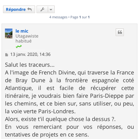
Répondre
4 messages • Page
1
sur
1
le mic
Utagawiste
habitué
M
13 janv. 2020, 14:36
e
s
Salut les traceurs...
s
A l'image de French Divine, qui traverse la France
a
g
de Bray Dune à la frontière espagnole coté
e
Atlantique, il est facile de récupérer cette
itinéraire, je voudrais bien faire Paris-Dieppe par
les chemins, et ce bien sur, sans utiliser, ou peu,
la voie verte Paris-Londres.
Alors, existe t'il quelque chose la dessus ?.
En vous remerciant pour vos réponses, ou
tentatives de projets en ce sens.