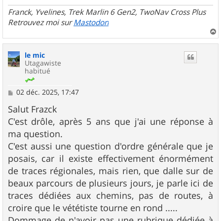
Franck, Yvelines, Trek Marlin 6 Gen2, TwoNav Cross Plus
Retrouvez moi sur
Mastodon
a
u
le mic
t
Utagawiste
habitué
M
02 déc. 2025, 17:47
e
s
Salut Frazck
s
C'est drôle, après 5 ans que j'ai une réponse à
a
g
ma question.
e
C'est aussi une question d'ordre générale que je
posais, car il existe effectivement énormément
de traces régionales, mais rien, que dalle sur de
beaux parcours de plusieurs jours, je parle ici de
traces dédiées aux chemins, pas de routes, à
croire que le vététiste tourne en rond .....
Dommage de n'avoir pas une rubrique dédiée à