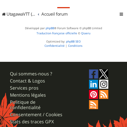
UtagawaVTT (Randos VTT et VTTAE avec traces GPS)
Accueil forum
Développé par
phpBB
® Forum Software © phpBB Limited
Traduction française officielle
©
Qiaeru
Optimized by:
phpBB SEO
Confidentialité
|
Conditions
Qui sommes-nous ?
Contact & Logos
Services pros
Mentions légales
Politique de
confidentialité
Consentement / Cookies
Stats des traces GPX