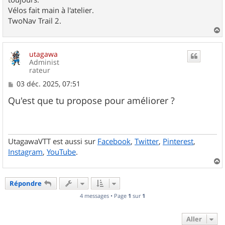
Vélos fait main à l'atelier.
TwoNav Trail 2.
a
u
utagawa
t
Administ
rateur
M
03 déc. 2025, 07:51
e
s
Qu'est que tu propose pour améliorer ?
s
a
g
e
UtagawaVTT est aussi sur
Facebook
,
Twitter
,
Pinterest
,
Instagram
,
YouTube
.
a
u
Répondre
t
4 messages • Page
1
sur
1
Aller