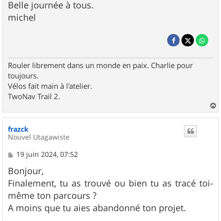
Belle journée à tous.
michel
Rouler librement dans un monde en paix. Charlie pour
toujours.
Vélos fait main à l'atelier.
TwoNav Trail 2.
a
u
frazck
t
Nouvel Utagawiste
M
19 juin 2024, 07:52
e
s
Bonjour,
s
Finalement, tu as trouvé ou bien tu as tracé toi-
a
g
même ton parcours ?
e
A moins que tu aies abandonné ton projet.