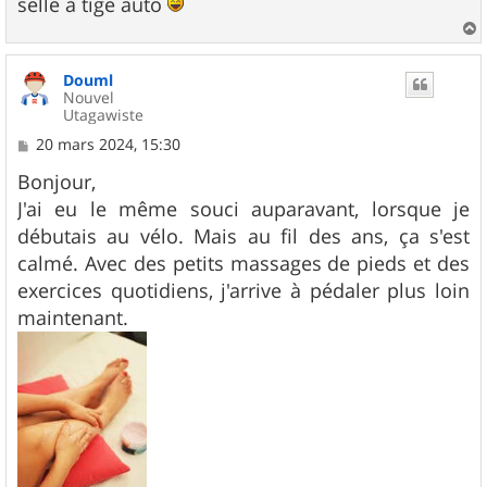
selle à tige auto
a
u
Douml
t
Nouvel
Utagawiste
M
20 mars 2024, 15:30
e
s
Bonjour,
s
J'ai eu le même souci auparavant, lorsque je
a
g
débutais au vélo. Mais au fil des ans, ça s'est
e
calmé. Avec des petits massages de pieds et des
exercices quotidiens, j'arrive à pédaler plus loin
maintenant.