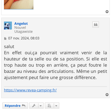
a
u
Angelot
t
Nouvel
Utagawiste
M
07 nov. 2024, 08:03
e
s
salut
s
En effet oui,ça pourrait vraiment venir de la
a
g
hauteur de ta selle ou de sa position. Si elle est
e
trop haute ou trop en arrière, ça peut foutre le
bazar au niveau des articulations. Même un petit
ajustement peut faire une grosse différence.
https://www.revea-camping.fr/
a
u
Répondre
t