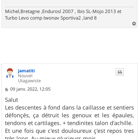
Michel,Bretagne ,Endurosl 2007 , Ibis SL-Mojo 2013 et
Turbo Levo comp twonav Sportiva2 ,land 8
a
u
t
jamatiti
Nouvel
Utagawiste
M
09 janv. 2022, 12:05
e
s
Salut
s
Les descentes à fond dans la caillasse et sentiers
a
g
défonçés, ça détruit les genoux et les épaules,
e
tendons et cartilages. + tendinites talon d'achille.
Et une fois que c'est douloureux ç'est repos tres
très long. Au mieux plusieurs mois....