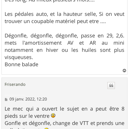
Les pédales auto, et la hauteur selle, Si on veut
trouver un coupable matériel peut etre ....
Dégonfle, dégonfle, dégonfle, passe en 29, 2,6.
mets l'amortissement AV et AR au mini
notamment en hiver ou les huiles sont plus
visqueuses.
Bonne balade
a
u
Friserando
t
M
09 janv. 2022, 12:20
e
s
Le mec qui a ouvert le sujet en a peut être 8
s
pieds sur le ventre
a
g
Gonfle et dégonfle, change de VTT et prends une
e