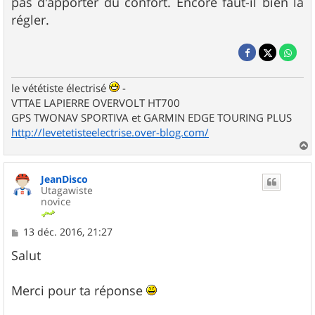
pas d'apporter du confort. Encore faut-il bien la
régler.
le vététiste électrisé
-
VTTAE LAPIERRE OVERVOLT HT700
GPS TWONAV SPORTIVA et GARMIN EDGE TOURING PLUS
http://levetetisteelectrise.over-blog.com/
a
u
JeanDisco
t
Utagawiste
novice
M
13 déc. 2016, 21:27
e
s
Salut
s
a
g
Merci pour ta réponse
e