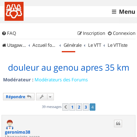
Menu
FAQ
Inscription
Connexion
UtagawaVTT (Randos VTT et VTTAE avec traces GPS)
Accueil forum
Générale
Le VTT
Le VTTiste
douleur au genou apres 35 km
Modérateur :
Modérateurs des Forums
Répondre
39 messages
1
2
3
4
Précédent
geronimo38
Utagawiste accro