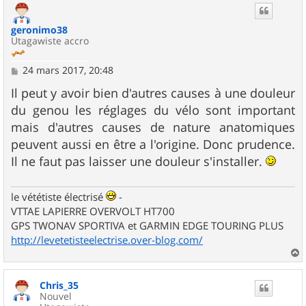
t
geronimo38
Utagawiste accro
M
24 mars 2017, 20:48
e
s
Il peut y avoir bien d'autres causes à une douleur
s
du genou les réglages du vélo sont important
a
g
mais d'autres causes de nature anatomiques
e
peuvent aussi en être a l'origine. Donc prudence.
Il ne faut pas laisser une douleur s'installer.
le vététiste électrisé
-
VTTAE LAPIERRE OVERVOLT HT700
GPS TWONAV SPORTIVA et GARMIN EDGE TOURING PLUS
http://levetetisteelectrise.over-blog.com/
a
u
Chris_35
t
Nouvel