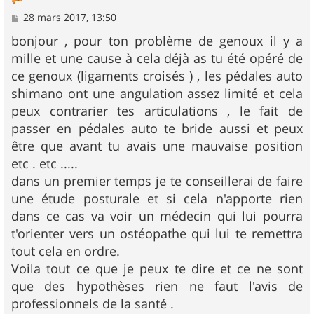
M
28 mars 2017, 13:50
e
s
bonjour , pour ton problème de genoux il y a
s
mille et une cause à cela déjà as tu été opéré de
a
g
ce genoux (ligaments croisés ) , les pédales auto
e
shimano ont une angulation assez limité et cela
peux contrarier tes articulations , le fait de
passer en pédales auto te bride aussi et peux
être que avant tu avais une mauvaise position
etc . etc .....
dans un premier temps je te conseillerai de faire
une étude posturale et si cela n'apporte rien
dans ce cas va voir un médecin qui lui pourra
t'orienter vers un ostéopathe qui lui te remettra
tout cela en ordre.
Voila tout ce que je peux te dire et ce ne sont
que des hypothèses rien ne faut l'avis de
professionnels de la santé .