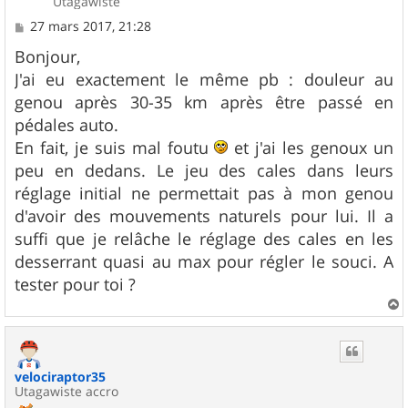
Utagawiste
M
27 mars 2017, 21:28
e
s
Bonjour,
s
J'ai eu exactement le même pb : douleur au
a
g
genou après 30-35 km après être passé en
e
pédales auto.
En fait, je suis mal foutu
et j'ai les genoux un
peu en dedans. Le jeu des cales dans leurs
réglage initial ne permettait pas à mon genou
d'avoir des mouvements naturels pour lui. Il a
suffi que je relâche le réglage des cales en les
desserrant quasi au max pour régler le souci. A
tester pour toi ?
a
u
t
velociraptor35
Utagawiste accro