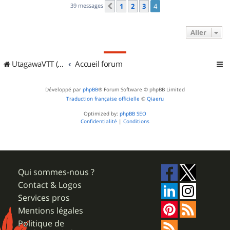
39 messages
1
2
3
4
Précédent
Aller
UtagawaVTT (Randos VTT et VTTAE avec traces GPS)
Accueil forum
Développé par
phpBB
® Forum Software © phpBB Limited
Traduction française officielle
©
Qiaeru
Optimized by:
phpBB SEO
Confidentialité
|
Conditions
Qui sommes-nous ?
Contact & Logos
Services pros
Mentions légales
Politique de