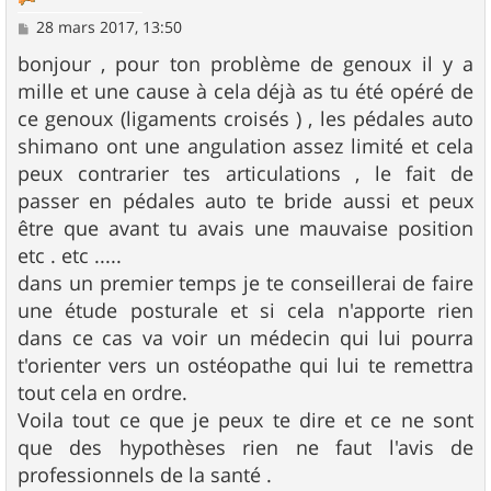
M
28 mars 2017, 13:50
e
s
bonjour , pour ton problème de genoux il y a
s
mille et une cause à cela déjà as tu été opéré de
a
g
ce genoux (ligaments croisés ) , les pédales auto
e
shimano ont une angulation assez limité et cela
peux contrarier tes articulations , le fait de
passer en pédales auto te bride aussi et peux
être que avant tu avais une mauvaise position
etc . etc .....
dans un premier temps je te conseillerai de faire
une étude posturale et si cela n'apporte rien
dans ce cas va voir un médecin qui lui pourra
t'orienter vers un ostéopathe qui lui te remettra
tout cela en ordre.
Voila tout ce que je peux te dire et ce ne sont
que des hypothèses rien ne faut l'avis de
professionnels de la santé .