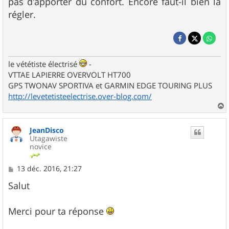
pas d'apporter du confort. Encore faut-il bien la
régler.
le vététiste électrisé
-
VTTAE LAPIERRE OVERVOLT HT700
GPS TWONAV SPORTIVA et GARMIN EDGE TOURING PLUS
http://levetetisteelectrise.over-blog.com/
a
u
JeanDisco
t
Utagawiste
novice
M
13 déc. 2016, 21:27
e
s
Salut
s
a
g
Merci pour ta réponse
e