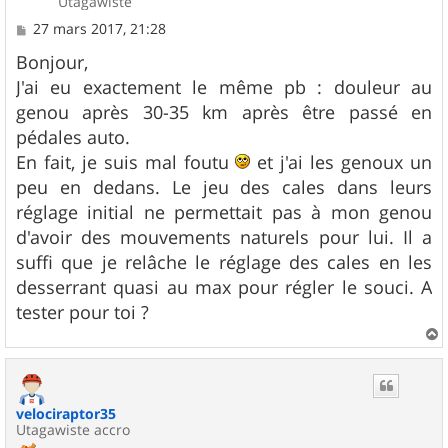
Utagawiste
M
27 mars 2017, 21:28
e
s
Bonjour,
s
J'ai eu exactement le même pb : douleur au
a
g
genou après 30-35 km après être passé en
e
pédales auto.
En fait, je suis mal foutu
et j'ai les genoux un
peu en dedans. Le jeu des cales dans leurs
réglage initial ne permettait pas à mon genou
d'avoir des mouvements naturels pour lui. Il a
suffi que je relâche le réglage des cales en les
desserrant quasi au max pour régler le souci. A
tester pour toi ?
a
u
t
velociraptor35
Utagawiste accro