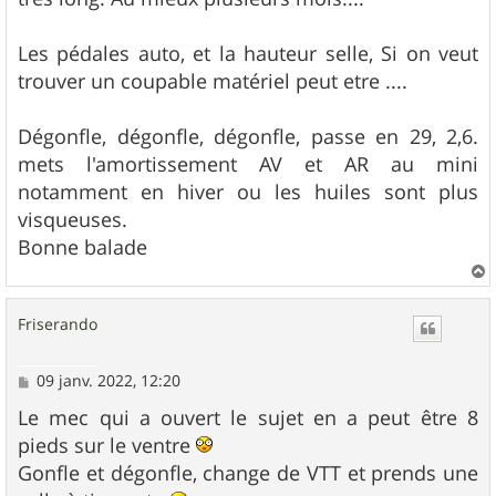
Les pédales auto, et la hauteur selle, Si on veut
trouver un coupable matériel peut etre ....
Dégonfle, dégonfle, dégonfle, passe en 29, 2,6.
mets l'amortissement AV et AR au mini
notamment en hiver ou les huiles sont plus
visqueuses.
Bonne balade
a
u
Friserando
t
M
09 janv. 2022, 12:20
e
s
Le mec qui a ouvert le sujet en a peut être 8
s
pieds sur le ventre
a
g
Gonfle et dégonfle, change de VTT et prends une
e