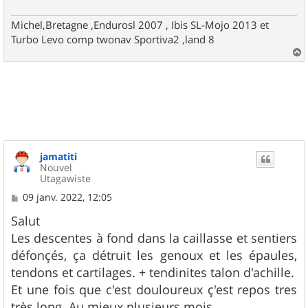
Michel,Bretagne ,Endurosl 2007 , Ibis SL-Mojo 2013 et
Turbo Levo comp twonav Sportiva2 ,land 8
a
u
t
jamatiti
Nouvel
Utagawiste
M
09 janv. 2022, 12:05
e
s
Salut
s
Les descentes à fond dans la caillasse et sentiers
a
g
défonçés, ça détruit les genoux et les épaules,
e
tendons et cartilages. + tendinites talon d'achille.
Et une fois que c'est douloureux ç'est repos tres
très long. Au mieux plusieurs mois....