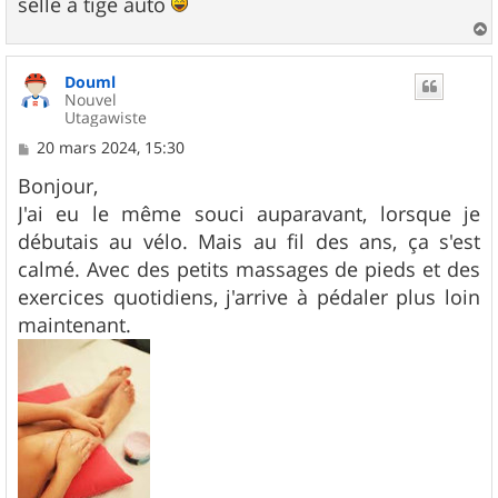
selle à tige auto
a
u
Douml
t
Nouvel
Utagawiste
M
20 mars 2024, 15:30
e
s
Bonjour,
s
J'ai eu le même souci auparavant, lorsque je
a
g
débutais au vélo. Mais au fil des ans, ça s'est
e
calmé. Avec des petits massages de pieds et des
exercices quotidiens, j'arrive à pédaler plus loin
maintenant.