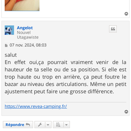
a
u
Angelot
t
Nouvel
Utagawiste
M
07 nov. 2024, 08:03
e
s
salut
s
En effet oui,ça pourrait vraiment venir de la
a
g
hauteur de ta selle ou de sa position. Si elle est
e
trop haute ou trop en arrière, ça peut foutre le
bazar au niveau des articulations. Même un petit
ajustement peut faire une grosse différence.
https://www.revea-camping.fr/
a
u
Répondre
t