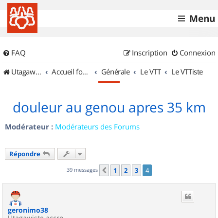
Menu
FAQ
Inscription
Connexion
UtagawaVTT (Randos VTT et VTTAE avec traces GPS)
Accueil forum
Générale
Le VTT
Le VTTiste
douleur au genou apres 35 km
Modérateur :
Modérateurs des Forums
Répondre
39 messages
1
2
3
4
Précédent
geronimo38
Utagawiste accro