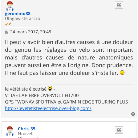
t
geronimo38
Utagawiste accro
M
24 mars 2017, 20:48
e
s
Il peut y avoir bien d'autres causes à une douleur
s
du genou les réglages du vélo sont important
a
g
mais d'autres causes de nature anatomiques
e
peuvent aussi en être a l'origine. Donc prudence.
Il ne faut pas laisser une douleur s'installer.
le vététiste électrisé
-
VTTAE LAPIERRE OVERVOLT HT700
GPS TWONAV SPORTIVA et GARMIN EDGE TOURING PLUS
http://levetetisteelectrise.over-blog.com/
a
u
Chris_35
t
Nouvel