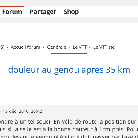
Forum
Partager
Shop
S)
Accueil forum
Générale
Le VTT
Le VTTiste
douleur au genou apres 35 km
»
13 déc. 2016, 20:42
pondre à un tel souci. En vélo de route la position su
ais si la selle est à la bonne hauteur à 1cm près. Pou
plomb devant le genou plié et qui doit passer par l'axe 