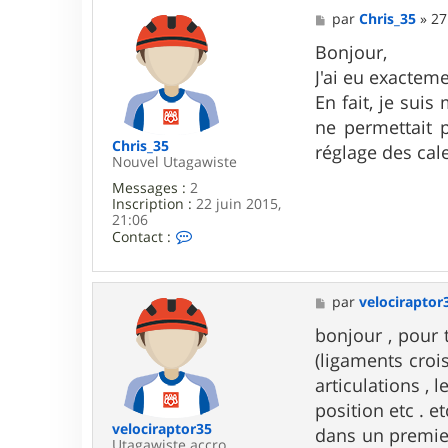
a
M
par
Chris_35
»
27
c
e
t
s
Bonjour,
e
s
J'ai eu exactem
r
a
g
g
En fait, je suis
e
e
ne permettait 
r
o
Chris_35
réglage des cale
n
Nouvel Utagawiste
i
Messages :
2
m
Inscription :
22 juin 2015,
o
21:06
3
C
Contact :
8
o
n
t
a
M
par
velociraptor
c
e
t
s
bonjour , pour 
e
s
(ligaments croi
r
a
C
g
articulations , 
h
e
position etc . etc
r
i
velociraptor35
dans un premier
s
Utagawiste accro