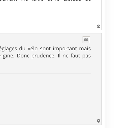
H
a
u
t
réglages du vélo sont important mais
rigine. Donc prudence. Il ne faut pas
H
a