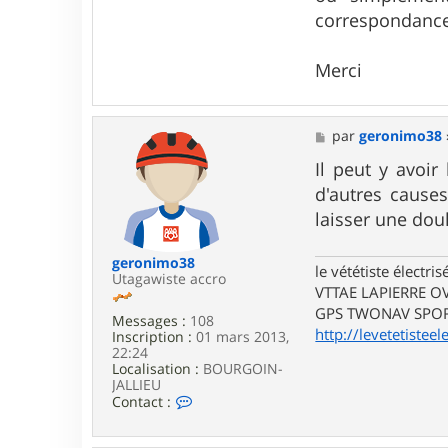
a
correspondance 
c
t
e
Merci
r
J
e
a
M
n
par
geronimo38
e
D
s
Il peut y avoi
i
s
s
d'autres causes
a
c
g
o
laisser une doul
e
geronimo38
le vététiste électri
Utagawiste accro
VTTAE LAPIERRE O
GPS TWONAV SPOR
Messages :
108
http://levetetistee
Inscription :
01 mars 2013,
22:24
Localisation :
BOURGOIN-
JALLIEU
C
Contact :
o
n
t