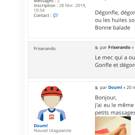
Messages :
2
5
Inscription :
28 févr. 2019,
10:54
Dégonfle, dégon
C
Contact :
ou les huiles s
o
n
Bonne balade
t
a
c
t
M
par
Friserando
e
Friserando
e
r
s
Le mec qui a ouv
j
s
a
Gonfle et dégon
a
m
g
a
e
t
i
t
M
par
Douml
»
20 
i
e
s
Bonjour,
s
J'ai eu le même
a
g
petits massages
e
Douml
Nouvel Utagawiste