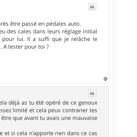
u
t
rès être passé en pédales auto.
u des cales dans leurs réglage initial
ur lui. Il a suffi que je relâche le
 A tester pour toi ?
H
a
u
t
ela déjà as tu été opéré de ce genoux
sez limité et cela peux contrarier tes
ux être que avant tu avais une mauvaise
 et si cela n'apporte rien dans ce cas