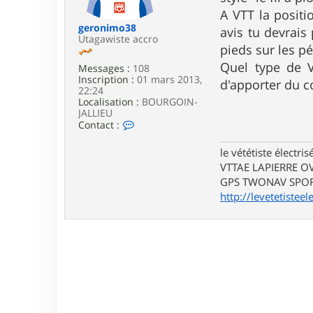
e
A VTT la positi
geronimo38
avis tu devrais 
Utagawiste accro
pieds sur les p
Quel type de V
Messages :
108
Inscription :
01 mars 2013,
d'apporter du co
22:24
Localisation :
BOURGOIN-
JALLIEU
C
Contact :
o
n
le vététiste électri
t
VTTAE LAPIERRE O
a
c
GPS TWONAV SPOR
t
http://levetetistee
e
r
g
e
r
o
n
i
m
o