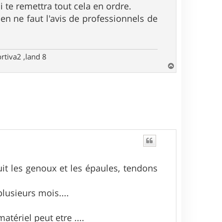
i te remettra tout cela en ordre.
en ne faut l'avis de professionnels de
rtiva2 ,land 8
H
a
u
t
uit les genoux et les épaules, tendons
plusieurs mois....
atériel peut etre ....