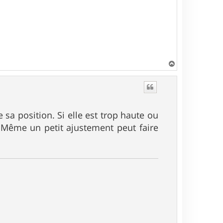
H
a
u
t
 sa position. Si elle est trop haute ou
s. Même un petit ajustement peut faire