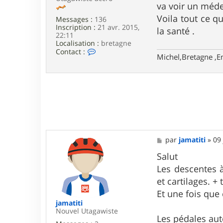
va voir un médec
_
3
Voila tout ce q
Messages :
136
5
Inscription :
21 avr. 2015,
la santé .
22:11
Localisation :
bretagne
C
Contact :
Michel,Bretagne ,E
o
n
t
a
c
t
e
r
v
e
l
M
par
jamatiti
»
09 
o
e
c
s
Salut
i
s
Les descentes à
r
a
a
g
et cartilages. + 
p
e
Et une fois que 
t
o
jamatiti
r
Nouvel Utagawiste
Les pédales auto
3