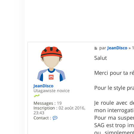
3
8
M
par
JeanDisco
»
1
e
s
Salut
s
a
g
Merci pour ta 
e
JeanDisco
Pour le style p
Utagawiste novice
Je roule avec d
Messages :
19
Inscription :
02 août 2016,
mon interrogati
23:43
Pour ma suspens
C
Contact :
o
SAG est trop im
n
t
ou simplement 