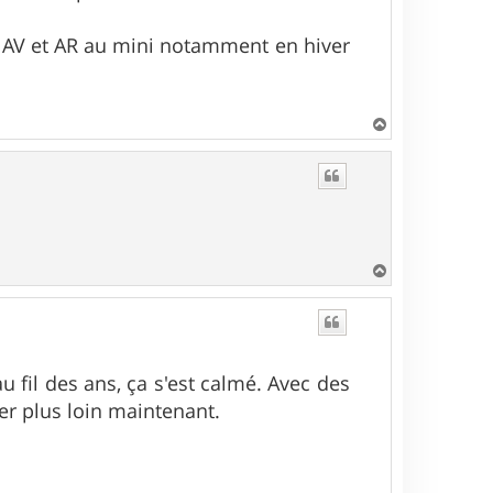
t AV et AR au mini notamment en hiver
H
a
u
t
H
a
u
t
u fil des ans, ça s'est calmé. Avec des
ler plus loin maintenant.