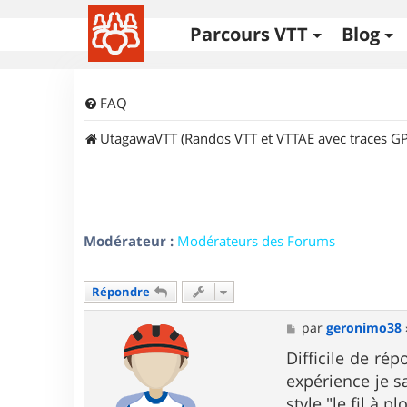
Parcours VTT
Blog
FAQ
UtagawaVTT (Randos VTT et VTTAE avec traces GP
Modérateur :
Modérateurs des Forums
Répondre
M
par
geronimo38
e
s
Difficile de ré
s
expérience je s
a
g
style "le fil à 