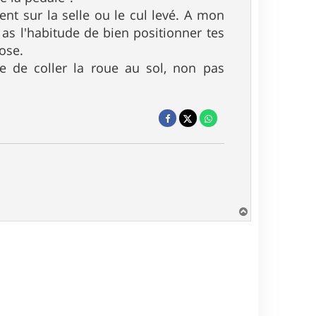
nt sur la selle ou le cul levé. A mon
u as l'habitude de bien positionner tes
ose.
e de coller la roue au sol, non pas
H
a
u
t