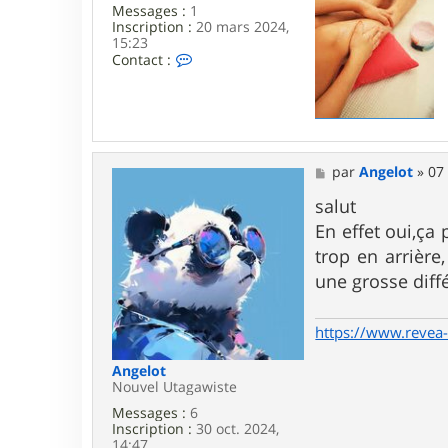
Messages :
1
Inscription :
20 mars 2024,
15:23
C
Contact :
o
n
t
a
c
t
e
M
par
Angelot
»
07
r
e
D
s
salut
o
s
En effet oui,ça 
u
a
m
g
trop en arrière
l
e
une grosse diff
https://www.revea-
Angelot
Nouvel Utagawiste
Messages :
6
Inscription :
30 oct. 2024,
14:47