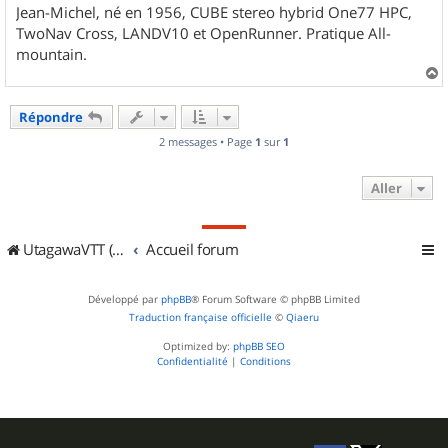
Jean-Michel, né en 1956, CUBE stereo hybrid One77 HPC,
TwoNav Cross, LANDV10 et OpenRunner. Pratique All-
mountain.
a
u
Répondre
t
2 messages • Page
1
sur
1
Aller
UtagawaVTT (Randos VTT et VTTAE avec traces GPS)
Accueil forum
Développé par
phpBB
® Forum Software © phpBB Limited
Traduction française officielle
©
Qiaeru
Optimized by:
phpBB SEO
Confidentialité
|
Conditions