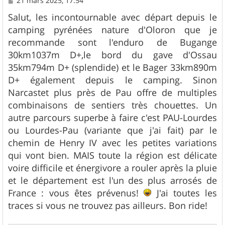
21 mars 2025, 17:54
e
s
Salut, les incontournable avec départ depuis le
s
camping pyrénées nature d'Oloron que je
a
g
recommande sont l'enduro de Bugange
e
30km1037m D+,le bord du gave d'Ossau
35km794m D+ (splendide) et le Bager 33km890m
D+ également depuis le camping. Sinon
Narcastet plus près de Pau offre de multiples
combinaisons de sentiers très chouettes. Un
autre parcours superbe à faire c'est PAU-Lourdes
ou Lourdes-Pau (variante que j'ai fait) par le
chemin de Henry IV avec les petites variations
qui vont bien. MAIS toute la région est délicate
voire difficile et énergivore a rouler après la pluie
et le département est l'un des plus arrosés de
France : vous êtes prévenus!
J'ai toutes les
traces si vous ne trouvez pas ailleurs. Bon ride!