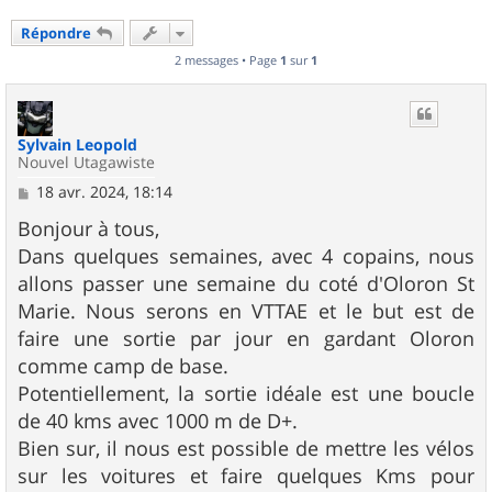
Répondre
2 messages • Page
1
sur
1
Sylvain Leopold
Nouvel Utagawiste
M
18 avr. 2024, 18:14
e
s
Bonjour à tous,
s
Dans quelques semaines, avec 4 copains, nous
a
g
allons passer une semaine du coté d'Oloron St
e
Marie. Nous serons en VTTAE et le but est de
faire une sortie par jour en gardant Oloron
comme camp de base.
Potentiellement, la sortie idéale est une boucle
de 40 kms avec 1000 m de D+.
Bien sur, il nous est possible de mettre les vélos
sur les voitures et faire quelques Kms pour