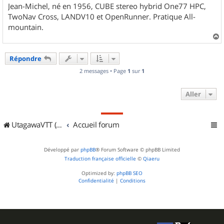
Jean-Michel, né en 1956, CUBE stereo hybrid One77 HPC,
TwoNav Cross, LANDV10 et OpenRunner. Pratique All-
mountain.
a
u
Répondre
t
2 messages • Page
1
sur
1
Aller
UtagawaVTT (Randos VTT et VTTAE avec traces GPS)
Accueil forum
Développé par
phpBB
® Forum Software © phpBB Limited
Traduction française officielle
©
Qiaeru
Optimized by:
phpBB SEO
Confidentialité
|
Conditions