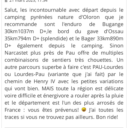
21 mars 2025, 17:54
e
s
Salut, les incontournable avec départ depuis le
s
camping pyrénées nature d'Oloron que je
a
g
recommande sont l'enduro de Bugange
e
30km1037m D+,le bord du gave d'Ossau
35km794m D+ (splendide) et le Bager 33km890m
D+ également depuis le camping. Sinon
Narcastet plus près de Pau offre de multiples
combinaisons de sentiers très chouettes. Un
autre parcours superbe à faire c'est PAU-Lourdes
ou Lourdes-Pau (variante que j'ai fait) par le
chemin de Henry IV avec les petites variations
qui vont bien. MAIS toute la région est délicate
voire difficile et énergivore a rouler après la pluie
et le département est l'un des plus arrosés de
France : vous êtes prévenus!
J'ai toutes les
traces si vous ne trouvez pas ailleurs. Bon ride!