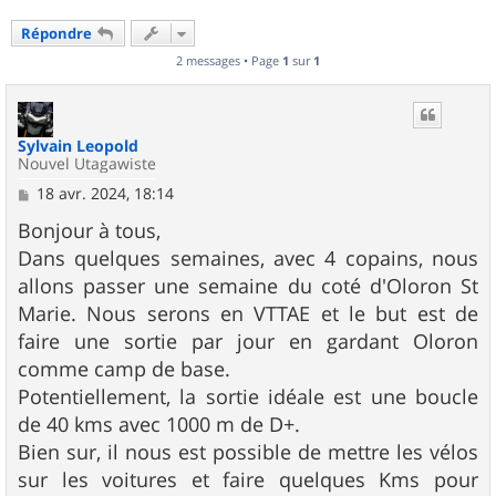
Répondre
2 messages • Page
1
sur
1
Sylvain Leopold
Nouvel Utagawiste
M
18 avr. 2024, 18:14
e
s
Bonjour à tous,
s
Dans quelques semaines, avec 4 copains, nous
a
g
allons passer une semaine du coté d'Oloron St
e
Marie. Nous serons en VTTAE et le but est de
faire une sortie par jour en gardant Oloron
comme camp de base.
Potentiellement, la sortie idéale est une boucle
de 40 kms avec 1000 m de D+.
Bien sur, il nous est possible de mettre les vélos
sur les voitures et faire quelques Kms pour