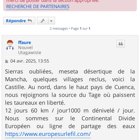
merci de poster dans la section appropriée.
RECHERCHE DE PARTENAIRES
Répondre
2 messages • Page
1
sur
1
ffaure
Nouvel
Utagawiste
M
04 avr. 2025, 13:55
e
s
Sierras oubliées, meseta désertique de la
s
Mancha, quelques villages reclus, voici la
a
g
Castille. Au nord, dans le haut pays de Cuenca,
e
nous rejoignons la source du Tage où paissent
les taureaux en liberté.
12 jours 60 km / jour1000 m dénivelé / jour.
Nous sommes sur le Continental Divide
Européen ou ligne de partage des eaux
https://www.europesurlefil.com/