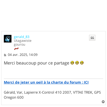
gerald_83
Utagawiste
gourou
M
04 avr. 2025, 14:09
e
s
Merci beaucoup pour ce partage
s
a
g
e
Merci de jeter un oeil à la charte du forum : ICI
Gérald, Var, Lapierre X-Control 410 2007, VTTAE TREK, GPS
Oregon 600
a