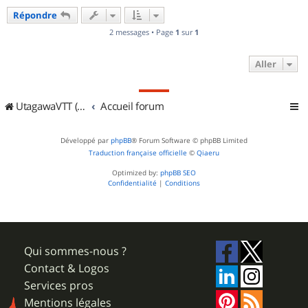
u
Répondre
t
2 messages • Page
1
sur
1
Aller
UtagawaVTT (Randos VTT et VTTAE avec traces GPS)
Accueil forum
Développé par
phpBB
® Forum Software © phpBB Limited
Traduction française officielle
©
Qiaeru
Optimized by:
phpBB SEO
Confidentialité
|
Conditions
Qui sommes-nous ?
Contact & Logos
Services pros
Mentions légales