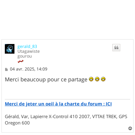
gerald_83
Utagawiste
gourou
M
04 avr. 2025, 14:09
e
s
Merci beaucoup pour ce partage
s
a
g
e
Merci de jeter un oeil à la charte du forum : ICI
Gérald, Var, Lapierre X-Control 410 2007, VTTAE TREK, GPS
Oregon 600
a