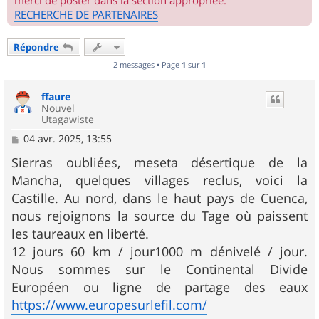
merci de poster dans la section appropriée.
RECHERCHE DE PARTENAIRES
Répondre
2 messages • Page
1
sur
1
ffaure
Nouvel
Utagawiste
M
04 avr. 2025, 13:55
e
s
Sierras oubliées, meseta désertique de la
s
Mancha, quelques villages reclus, voici la
a
g
Castille. Au nord, dans le haut pays de Cuenca,
e
nous rejoignons la source du Tage où paissent
les taureaux en liberté.
12 jours 60 km / jour1000 m dénivelé / jour.
Nous sommes sur le Continental Divide
Européen ou ligne de partage des eaux
https://www.europesurlefil.com/