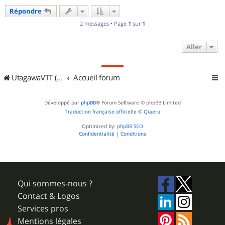
u
Répondre
t
2 messages • Page
1
sur
1
Aller
UtagawaVTT (Randos VTT et VTTAE avec traces GPS)
Accueil forum
Développé par
phpBB
® Forum Software © phpBB Limited
Traduction française officielle
©
Qiaeru
Optimized by:
phpBB SEO
Confidentialité
|
Conditions
Qui sommes-nous ?
Contact & Logos
Services pros
Mentions légales