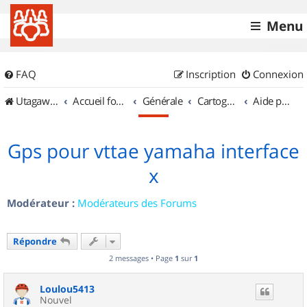
Menu
FAQ
Inscription
Connexion
UtagawaVTT (Randos VTT et VTTAE avec traces GPS)
Accueil forum
Générale
Cartographie et GPS
Aide pour l'achat d'un GPS
Gps pour vttae yamaha interface
x
Modérateur :
Modérateurs des Forums
Répondre
2 messages • Page
1
sur
1
Loulou5413
Nouvel