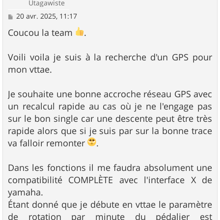
Utagawiste
M
20 avr. 2025, 11:17
e
s
Coucou la team
.
s
a
g
Voili voila je suis à la recherche d'un GPS pour
e
mon vttae.
Je souhaite une bonne accroche réseau GPS avec
un recalcul rapide au cas où je ne l'engage pas
sur le bon single car une descente peut être très
rapide alors que si je suis par sur la bonne trace
va falloir remonter
.
Dans les fonctions il me faudra absolument une
compatibilité COMPLÈTE avec l'interface X de
yamaha.
Étant donné que je débute en vttae le paramètre
de rotation par minute du pédalier est