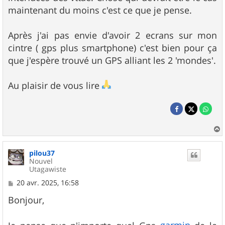
maintenant du moins c'est ce que je pense.
Après j'ai pas envie d'avoir 2 ecrans sur mon
cintre ( gps plus smartphone) c'est bien pour ça
que j'espère trouvé un GPS alliant les 2 'mondes'.
Au plaisir de vous lire
a
u
pilou37
t
Nouvel
Utagawiste
M
20 avr. 2025, 16:58
e
s
Bonjour,
s
a
g
garmin