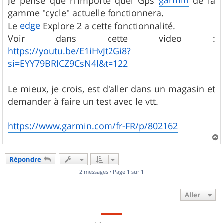
Je pense que n'importe quel Gps
de la
e
gamme "cycle" actuelle fonctionnera.
edge
Le
Explore 2 a cette fonctionnalité.
Voir dans cette video :
https://youtu.be/E1iHvJt2Gi8?
si=EYY79BRlCZ9CsN4l&t=122
Le mieux, je crois, est d'aller dans un magasin et
demander à faire un test avec le vtt.
https://www.garmin.com/fr-FR/p/802162
a
u
Répondre
t
2 messages • Page
1
sur
1
Aller