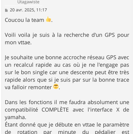
Utagawiste
M
20 avr. 2025, 11:17
e
s
Coucou la team
.
s
a
g
Voili voila je suis à la recherche d'un GPS pour
e
mon vttae.
Je souhaite une bonne accroche réseau GPS avec
un recalcul rapide au cas où je ne l'engage pas
sur le bon single car une descente peut être très
rapide alors que si je suis par sur la bonne trace
va falloir remonter
.
Dans les fonctions il me faudra absolument une
compatibilité COMPLÈTE avec l'interface X de
yamaha.
Étant donné que je débute en vttae le paramètre
de rotation par minute du pédalier est