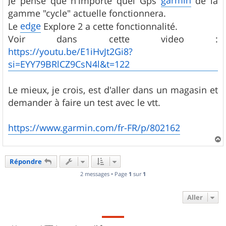
Je pense que n'importe quel Gps
de la
e
gamme "cycle" actuelle fonctionnera.
edge
Le
Explore 2 a cette fonctionnalité.
Voir dans cette video :
https://youtu.be/E1iHvJt2Gi8?
si=EYY79BRlCZ9CsN4l&t=122
Le mieux, je crois, est d'aller dans un magasin et
demander à faire un test avec le vtt.
https://www.garmin.com/fr-FR/p/802162
a
u
Répondre
t
2 messages • Page
1
sur
1
Aller