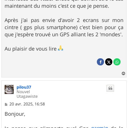
maintenant du moins c'est ce que je pense.
Après j'ai pas envie d'avoir 2 ecrans sur mon
cintre ( gps plus smartphone) c'est bien pour ça
que j'espère trouvé un GPS alliant les 2 'mondes'.
Au plaisir de vous lire
a
u
pilou37
t
Nouvel
Utagawiste
M
20 avr. 2025, 16:58
e
s
Bonjour,
s
a
g
garmin