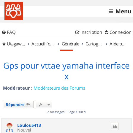
Menu
FAQ
Inscription
Connexion
UtagawaVTT (Randos VTT et VTTAE avec traces GPS)
Accueil forum
Générale
Cartographie et GPS
Aide pour l'achat d'un GPS
Gps pour vttae yamaha interface
x
Modérateur :
Modérateurs des Forums
Répondre
2 messages • Page
1
sur
1
Loulou5413
Nouvel