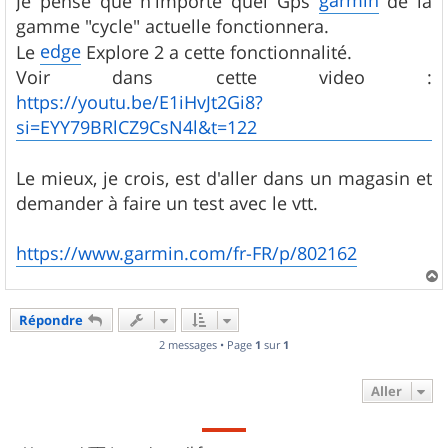
Je pense que n'importe quel Gps
de la
e
gamme "cycle" actuelle fonctionnera.
edge
Le
Explore 2 a cette fonctionnalité.
Voir dans cette video :
https://youtu.be/E1iHvJt2Gi8?
si=EYY79BRlCZ9CsN4l&t=122
Le mieux, je crois, est d'aller dans un magasin et
demander à faire un test avec le vtt.
https://www.garmin.com/fr-FR/p/802162
a
u
Répondre
t
2 messages • Page
1
sur
1
Aller