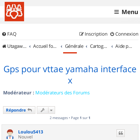
Menu
FAQ
Inscription
Connexion
UtagawaVTT (Randos VTT et VTTAE avec traces GPS)
Accueil forum
Générale
Cartographie et GPS
Aide pour l'achat d'un GPS
Gps pour vttae yamaha interface
x
Modérateur :
Modérateurs des Forums
Répondre
2 messages • Page
1
sur
1
Loulou5413
Nouvel