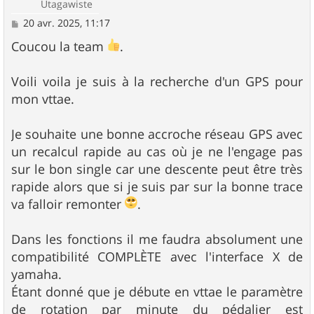
Utagawiste
M
20 avr. 2025, 11:17
e
s
Coucou la team
.
s
a
g
Voili voila je suis à la recherche d'un GPS pour
e
mon vttae.
Je souhaite une bonne accroche réseau GPS avec
un recalcul rapide au cas où je ne l'engage pas
sur le bon single car une descente peut être très
rapide alors que si je suis par sur la bonne trace
va falloir remonter
.
Dans les fonctions il me faudra absolument une
compatibilité COMPLÈTE avec l'interface X de
yamaha.
Étant donné que je débute en vttae le paramètre
de rotation par minute du pédalier est