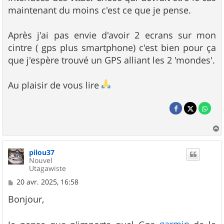
maintenant du moins c'est ce que je pense.
Après j'ai pas envie d'avoir 2 ecrans sur mon
cintre ( gps plus smartphone) c'est bien pour ça
que j'espère trouvé un GPS alliant les 2 'mondes'.
Au plaisir de vous lire
a
u
pilou37
t
Nouvel
Utagawiste
M
20 avr. 2025, 16:58
e
s
Bonjour,
s
a
g
garmin