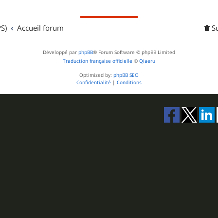
S)
Accueil forum
S
Développé par
phpBB
® Forum Software © phpBB Limited
Traduction française officielle
©
Qiaeru
Optimized by:
phpBB SEO
Confidentialité
|
Conditions