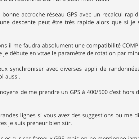
e bonne accroche réseau GPS avec un recalcul rapide
une descente peut être très rapide alors que si je s
ons il me faudra absolument une compatibilité COMPL
 je débute en vttae le paramètre de rotation par minu
peux synchroniser avec diverses appli de randonnée
ol aussi.
s moyens de me prendre un GPS à 400/500 c'est hors de
grandes lignes si vous avez des suggestions ou me di
tes je suis preneur bien sûr.
articles sur ces fameux GPS mais on ne mentionne jamai