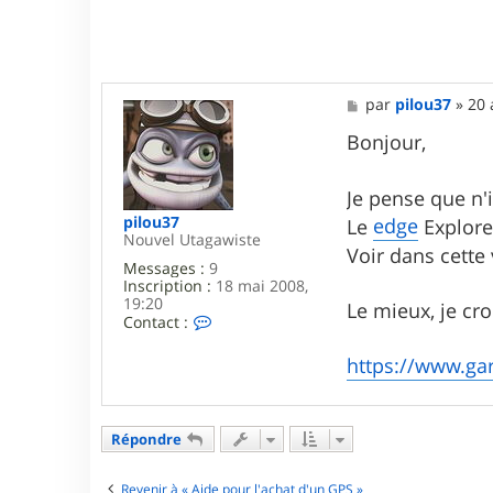
M
par
pilou37
»
20 
e
s
Bonjour,
s
a
g
Je pense que n
e
pilou37
edge
Le
Explore 
Nouvel Utagawiste
Voir dans cette
Messages :
9
Inscription :
18 mai 2008,
19:20
Le mieux, je cro
C
Contact :
o
n
https://www.ga
t
a
c
t
Répondre
e
r
p
Revenir à « Aide pour l'achat d'un GPS »