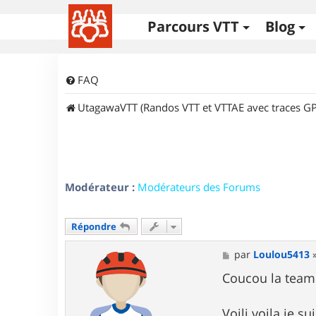
Parcours VTT
Blog
FAQ
UtagawaVTT (Randos VTT et VTTAE avec traces GP
Modérateur :
Modérateurs des Forums
Répondre
M
par
Loulou5413
e
s
Coucou la tea
s
a
g
Voili voila je s