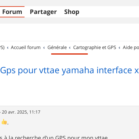
Forum
Partager
Shop
S)
Accueil forum
Générale
Cartographie et GPS
Aide po
Gps pour vttae yamaha interface x
»
20 avr. 2025, 11:17
m
.
uis à la recherche d'un GPS pour mon vttae.