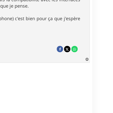
 que je pense.
phone) c'est bien pour ça que j'espère
H
a
u
t