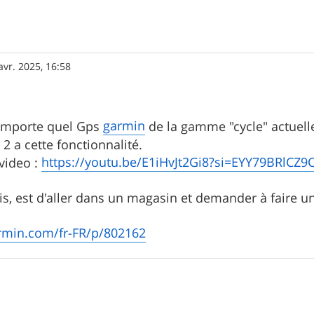
avr. 2025, 16:58
garmin
'importe quel Gps
de la gamme "cycle" actuell
2 a cette fonctionnalité.
https://youtu.be/E1iHvJt2Gi8?si=EYY79BRlCZ9
 video :
is, est d'aller dans un magasin et demander à faire un 
rmin.com/fr-FR/p/802162