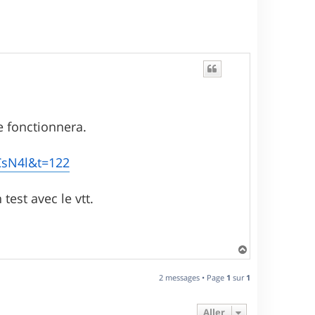
e fonctionnera.
CsN4l&t=122
test avec le vtt.
H
a
u
2 messages • Page
1
sur
1
t
Aller