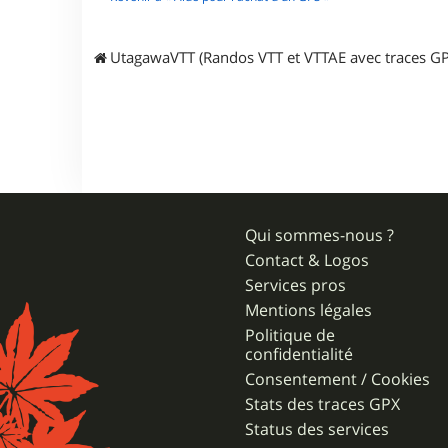
i
l
o
u
UtagawaVTT (Randos VTT et VTTAE avec traces GP
3
7
Qui sommes-nous ?
Contact & Logos
Services pros
Mentions légales
Politique de
confidentialité
Consentement / Cookies
Stats des traces GPX
Status des services