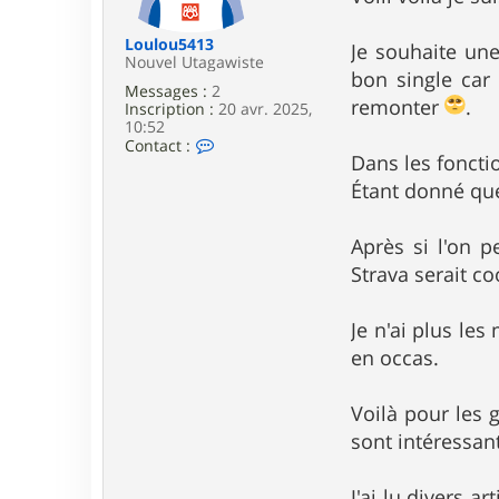
e
Loulou5413
Je souhaite un
Nouvel Utagawiste
bon single car 
Messages :
2
remonter
.
Inscription :
20 avr. 2025,
10:52
C
Contact :
Dans les foncti
o
n
Étant donné que
t
a
c
Après si l'on 
t
e
Strava serait co
r
L
o
Je n'ai plus le
u
en occas.
l
o
u
5
Voilà pour les 
4
sont intéressan
1
3
J'ai lu divers 