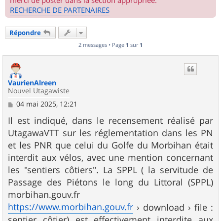
merci de poster dans la section appropriée.
RECHERCHE DE PARTENAIRES
Répondre
2 messages • Page
1
sur
1
VaurienAlreen
Nouvel Utagawiste
M
04 mai 2025, 12:21
e
s
Il est indiqué, dans le recensement réalisé par
s
UtagawaVTT sur les réglementation dans les PN
a
g
et les PNR que celui du Golfe du Morbihan était
e
interdit aux vélos, avec une mention concernant
les "sentiers côtiers". La SPPL ( la servitude de
Passage des Piétons le long du Littoral (SPPL)
morbihan.gouv.fr
https://www.morbihan.gouv.fr
› download › file :
sentier côtier) est effectivement interdite aux