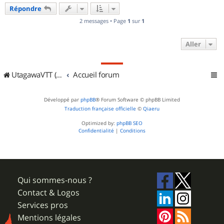
u
Répondre
t
2 messages • Page
1
sur
1
Aller
UtagawaVTT (Randos VTT et VTTAE avec traces GPS)
Accueil forum
Développé par
phpBB
® Forum Software © phpBB Limited
Traduction française officielle
©
Qiaeru
Optimized by:
phpBB SEO
Confidentialité
|
Conditions
Qui sommes-nous ?
Contact & Logos
Services pros
Mentions légales