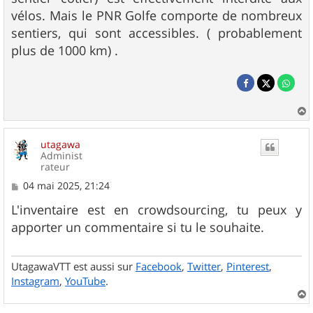
vélos. Mais le PNR Golfe comporte de nombreux
sentiers, qui sont accessibles. ( probablement
plus de 1000 km) .
a
u
utagawa
t
Administ
rateur
M
04 mai 2025, 21:24
e
s
L'inventaire est en crowdsourcing, tu peux y
s
apporter un commentaire si tu le souhaite.
a
g
e
UtagawaVTT est aussi sur
Facebook
,
Twitter
,
Pinterest
,
Instagram
,
YouTube
.
a