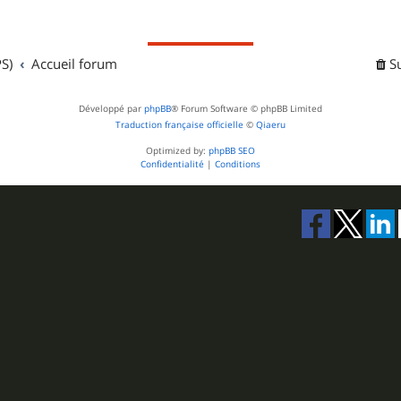
S)
Accueil forum
S
Développé par
phpBB
® Forum Software © phpBB Limited
Traduction française officielle
©
Qiaeru
Optimized by:
phpBB SEO
Confidentialité
|
Conditions