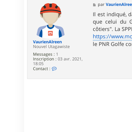
M
par
VaurienAlre
e
s
Il est indiqué,
s
que celui du G
a
g
côtiers". La SPP
e
https://www.mo
VaurienAlreen
le PNR Golfe co
Nouvel Utagawiste
Messages :
1
Inscription :
03 avr. 2021,
18:05
C
Contact :
o
n
t
a
c
t
e
r
V
a
u
r
i