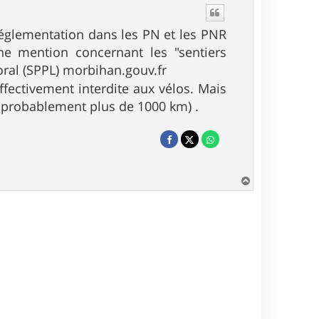
réglementation dans les PN et les PNR
ne mention concernant les "sentiers
toral (SPPL) morbihan.gouv.fr
effectivement interdite aux vélos. Mais
( probablement plus de 1000 km) .
H
a
u
t