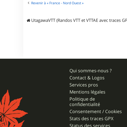
e
Revenir à « France - Nord Ouest »
r
u
t
UtagawaVTT (Randos VTT et VTTAE avec traces GP
a
g
a
w
a
Qui sommes-nous ?
Contact & Logos
Services pros
Mentions légales
Politique de
confidentialité
Consentement / Cookies
Stats des traces GPX
Status des services