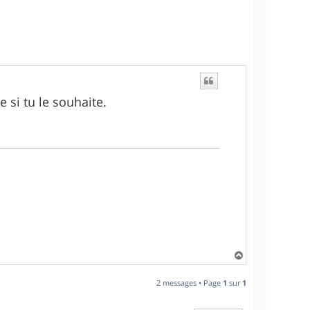
 si tu le souhaite.
H
a
u
2 messages • Page
1
sur
1
t