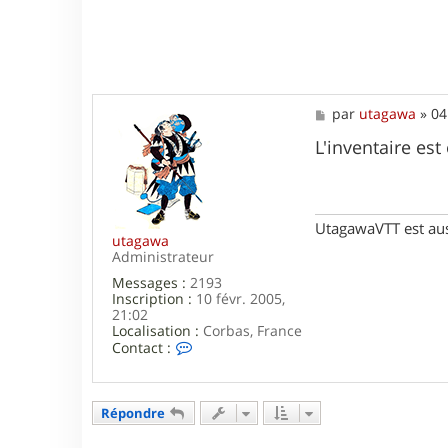
e
n
A
l
r
e
e
M
par
utagawa
»
04
n
e
s
L'inventaire es
s
a
g
e
UtagawaVTT est au
utagawa
Administrateur
Messages :
2193
Inscription :
10 févr. 2005,
21:02
Localisation :
Corbas, France
C
Contact :
o
n
t
a
Répondre
c
t