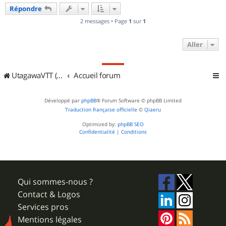
u
Répondre
t
2 messages • Page
1
sur
1
Aller
UtagawaVTT (Randos VTT et VTTAE avec traces GPS)
Accueil forum
Développé par
phpBB
® Forum Software © phpBB Limited
Traduction française officielle
©
Qiaeru
Optimized by:
phpBB SEO
Confidentialité
|
Conditions
Qui sommes-nous ?
Contact & Logos
Services pros
Mentions légales