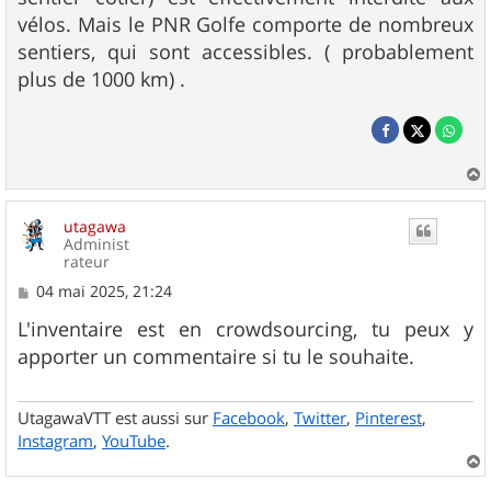
vélos. Mais le PNR Golfe comporte de nombreux
sentiers, qui sont accessibles. ( probablement
plus de 1000 km) .
a
u
utagawa
t
Administ
rateur
M
04 mai 2025, 21:24
e
s
L'inventaire est en crowdsourcing, tu peux y
s
apporter un commentaire si tu le souhaite.
a
g
e
UtagawaVTT est aussi sur
Facebook
,
Twitter
,
Pinterest
,
Instagram
,
YouTube
.
a