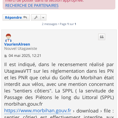
merci de poster dans la section appropriée.
RECHERCHE DE PARTENAIRES
Répondre
2 messages • Page
1
sur
1
VaurienAlreen
Nouvel Utagawiste
M
04 mai 2025, 12:21
e
s
Il est indiqué, dans le recensement réalisé par
s
UtagawaVTT sur les réglementation dans les PN
a
g
et les PNR que celui du Golfe du Morbihan était
e
interdit aux vélos, avec une mention concernant
les "sentiers côtiers". La SPPL ( la servitude de
Passage des Piétons le long du Littoral (SPPL)
morbihan.gouv.fr
https://www.morbihan.gouv.fr
› download › file :
sentier côtier) est effectivement interdite aux