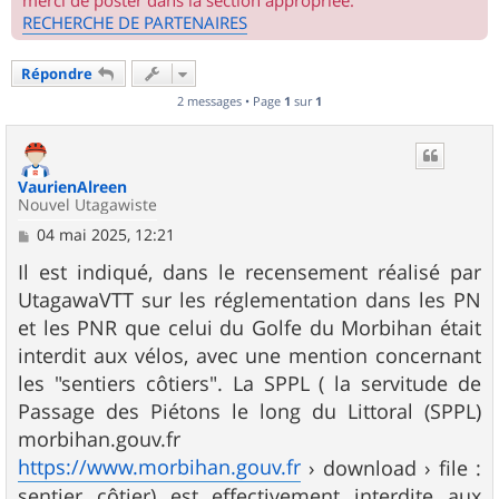
merci de poster dans la section appropriée.
RECHERCHE DE PARTENAIRES
Répondre
2 messages • Page
1
sur
1
VaurienAlreen
Nouvel Utagawiste
M
04 mai 2025, 12:21
e
s
Il est indiqué, dans le recensement réalisé par
s
UtagawaVTT sur les réglementation dans les PN
a
g
et les PNR que celui du Golfe du Morbihan était
e
interdit aux vélos, avec une mention concernant
les "sentiers côtiers". La SPPL ( la servitude de
Passage des Piétons le long du Littoral (SPPL)
morbihan.gouv.fr
https://www.morbihan.gouv.fr
› download › file :
sentier côtier) est effectivement interdite aux