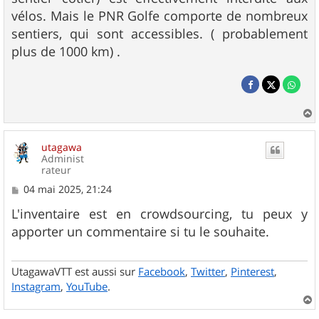
vélos. Mais le PNR Golfe comporte de nombreux
sentiers, qui sont accessibles. ( probablement
plus de 1000 km) .
a
u
utagawa
t
Administ
rateur
M
04 mai 2025, 21:24
e
s
L'inventaire est en crowdsourcing, tu peux y
s
apporter un commentaire si tu le souhaite.
a
g
e
UtagawaVTT est aussi sur
Facebook
,
Twitter
,
Pinterest
,
Instagram
,
YouTube
.
a