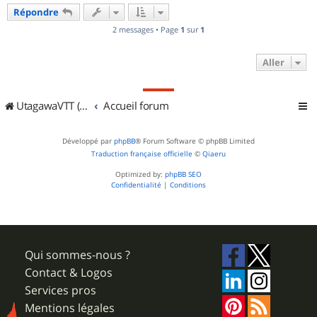
u
Répondre
t
2 messages • Page
1
sur
1
Aller
UtagawaVTT (Randos VTT et VTTAE avec traces GPS)
Accueil forum
Développé par
phpBB
® Forum Software © phpBB Limited
Traduction française officielle
©
Qiaeru
Optimized by:
phpBB SEO
Confidentialité
|
Conditions
Qui sommes-nous ?
Contact & Logos
Services pros
Mentions légales