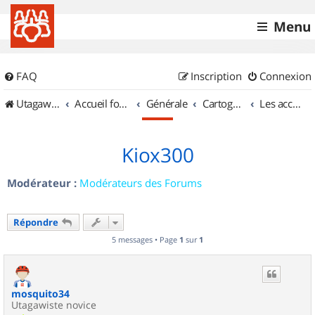
Menu
FAQ
Inscription
Connexion
UtagawaVTT (Randos VTT et VTTAE avec traces GPS)
Accueil forum
Générale
Cartographie et GPS
Les accessoires
Kiox300
Modérateur :
Modérateurs des Forums
Répondre
5 messages • Page
1
sur
1
mosquito34
Utagawiste novice