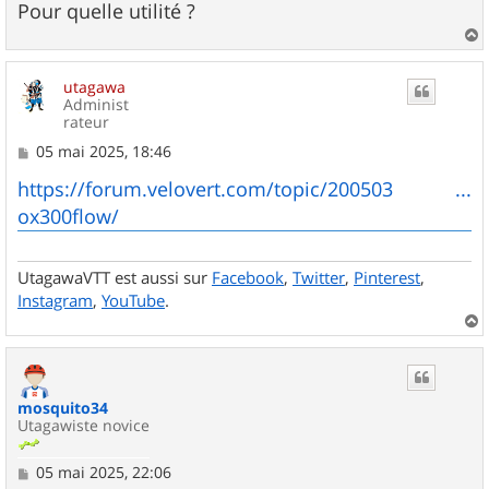
Pour quelle utilité ?
a
u
utagawa
t
Administ
rateur
M
05 mai 2025, 18:46
e
s
https://forum.velovert.com/topic/200503 ...
s
ox300flow/
a
g
e
UtagawaVTT est aussi sur
Facebook
,
Twitter
,
Pinterest
,
Instagram
,
YouTube
.
a
u
t
mosquito34
Utagawiste novice
M
05 mai 2025, 22:06
e