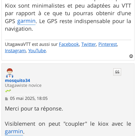
s
Kiox sont minimalistes et peu adaptées au VTT
a
g
par rapport à ce que tu pourras obtenir d'une
e
garmin
GPS
. Le GPS reste indispensable pour la
navigation.
UtagawaVTT est aussi sur
Facebook
,
Twitter
,
Pinterest
,
Instagram
,
YouTube
.
a
u
t
mosquito34
Utagawiste novice
M
05 mai 2025, 18:05
e
s
Merci pour ta réponse.
s
a
g
Visiblement on peut "coupler" le kiox avec le
e
garmin
.