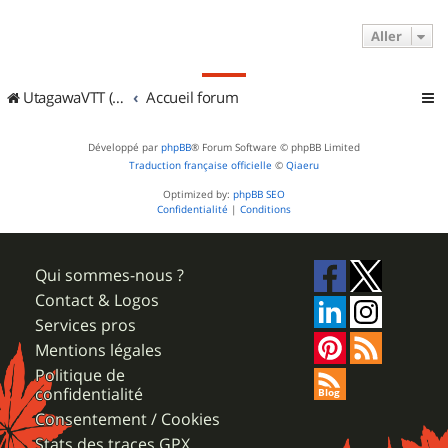
Aller
UtagawaVTT (Randos VTT et VTTAE avec traces GPS)
Accueil forum
Développé par
phpBB
® Forum Software © phpBB Limited
Traduction française officielle
©
Qiaeru
Optimized by:
phpBB SEO
Confidentialité
|
Conditions
Qui sommes-nous ?
Contact & Logos
Services pros
Mentions légales
Politique de
confidentialité
Consentement / Cookies
Stats des traces GPX