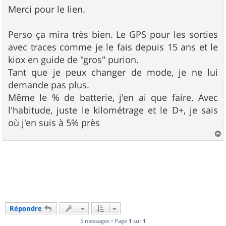
s
Merci pour le lien.
s
a
g
Perso ça mira très bien. Le GPS pour les sorties
e
avec traces comme je le fais depuis 15 ans et le
kiox en guide de "gros" purion.
Tant que je peux changer de mode, je ne lui
demande pas plus.
Même le % de batterie, j'en ai que faire. Avec
l'habitude, juste le kilométrage et le D+, je sais
où j'en suis à 5% près
a
u
t
Répondre
5 messages • Page
1
sur
1