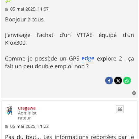
M
05 mai 2025, 11:07
e
s
Bonjour à tous
s
a
g
J'envisage l'achat d'un VTTAE équipé d'un
e
Kiox300.
edge
Comme je possède un GPS
explore 2 , ça
fait un peu double emploi non ?
a
u
utagawa
t
Administ
rateur
M
05 mai 2025, 11:22
e
s
Pas du tout... Les informations reportées par le