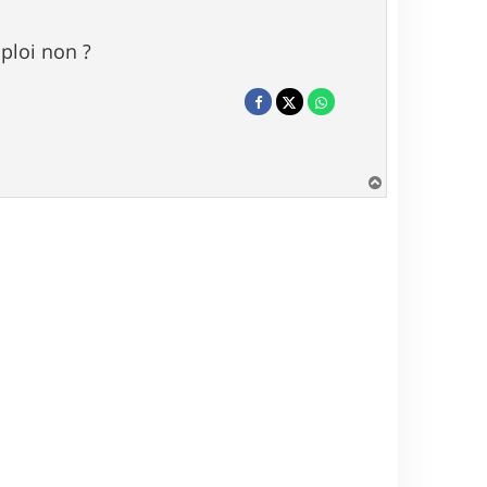
ploi non ?
H
a
u
t