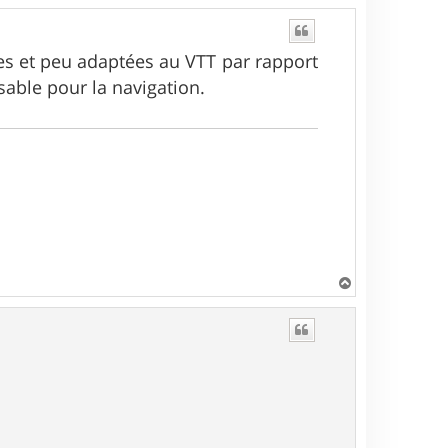
tes et peu adaptées au VTT par rapport
sable pour la navigation.
H
a
u
t