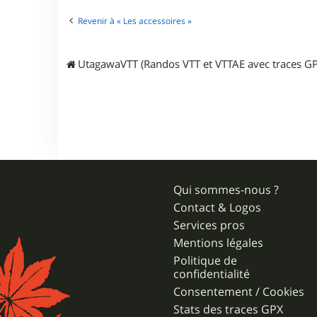
q
u
Revenir à « Les accessoires »
i
t
o
3
UtagawaVTT (Randos VTT et VTTAE avec traces GP
4
Qui sommes-nous ?
Contact & Logos
Services pros
Mentions légales
Politique de
confidentialité
Consentement / Cookies
Stats des traces GPX