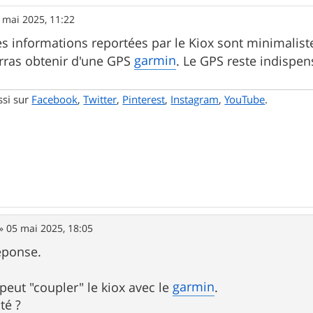
 mai 2025, 11:22
Les informations reportées par le Kiox sont minimalis
garmin
rras obtenir d'une GPS
. Le GPS reste indispen
ssi sur
Facebook
,
Twitter
,
Pinterest
,
Instagram
,
YouTube
.
»
05 mai 2025, 18:05
éponse.
garmin
peut "coupler" le kiox avec le
.
té ?