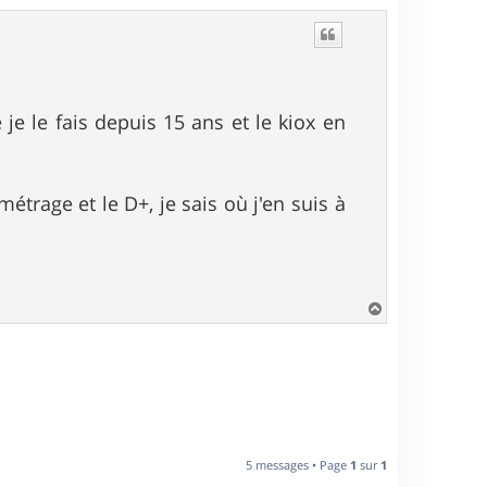
a
u
t
je le fais depuis 15 ans et le kiox en
métrage et le D+, je sais où j'en suis à
H
a
u
t
5 messages • Page
1
sur
1