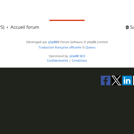
S)
Accueil forum
S
Développé par
phpBB
® Forum Software © phpBB Limited
Traduction française officielle
©
Qiaeru
Optimized by:
phpBB SEO
Confidentialité
|
Conditions