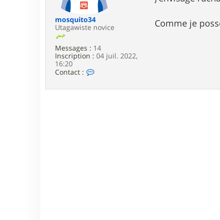
e
mosquito34
Comme je poss
Utagawiste novice
Messages :
14
Inscription :
04 juil. 2022,
16:20
C
Contact :
o
n
t
a
c
t
e
r
m
o
s
q
u
i
t
o
3
4