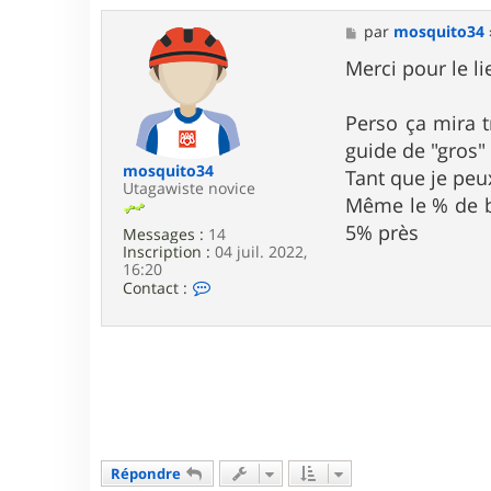
t
a
M
par
mosquito34
c
e
t
s
Merci pour le li
e
s
r
a
u
g
Perso ça mira t
t
e
guide de "gros"
a
g
mosquito34
Tant que je peu
a
Utagawiste novice
Même le % de bat
w
a
5% près
Messages :
14
Inscription :
04 juil. 2022,
16:20
C
Contact :
o
n
t
a
c
t
e
r
m
o
Répondre
s