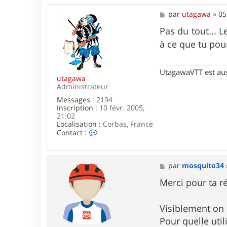
M
par
utagawa
»
05
e
s
Pas du tout... 
s
à ce que tu pou
a
g
e
UtagawaVTT est au
utagawa
Administrateur
Messages :
2194
Inscription :
10 févr. 2005,
21:02
Localisation :
Corbas, France
C
Contact :
o
n
t
a
M
par
mosquito34
c
e
t
s
Merci pour ta r
e
s
r
a
u
g
Visiblement on 
t
e
Pour quelle utili
a