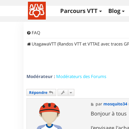
Parcours VTT
Blog
FAQ
UtagawaVTT (Randos VTT et VTTAE avec traces GP
Modérateur :
Modérateurs des Forums
Répondre
M
par
mosquito34
e
s
Bonjour à tous
s
a
g
J'envisage l'ac