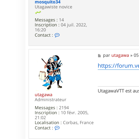
g
mosquito34
a
Utagawiste novice
w
a
Messages :
14
Inscription :
04 juil. 2022,
16:20
C
Contact :
o
n
t
a
M
par
utagawa
»
05
c
e
t
s
https://forum.v
e
s
r
a
m
g
o
e
s
UtagawaVTT est au
q
utagawa
u
Administrateur
i
Messages :
2194
t
Inscription :
10 févr. 2005,
o
21:02
3
Localisation :
Corbas, France
4
C
Contact :
o
n