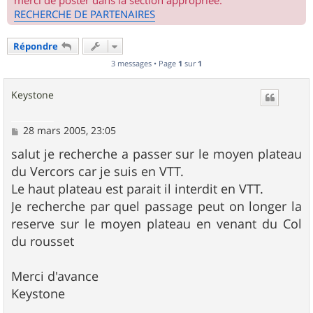
merci de poster dans la section appropriée.
RECHERCHE DE PARTENAIRES
Répondre
3 messages • Page
1
sur
1
Keystone
M
28 mars 2005, 23:05
e
s
salut je recherche a passer sur le moyen plateau
s
du Vercors car je suis en VTT.
a
g
Le haut plateau est parait il interdit en VTT.
e
Je recherche par quel passage peut on longer la
reserve sur le moyen plateau en venant du Col
du rousset
Merci d'avance
Keystone