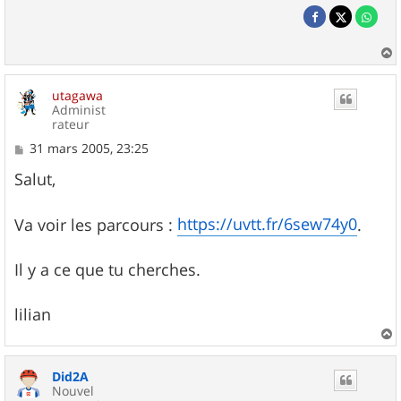
a
u
utagawa
t
Administ
rateur
M
31 mars 2005, 23:25
e
s
Salut,
s
a
g
https://uvtt.fr/6sew74y0
Va voir les parcours :
.
e
Il y a ce que tu cherches.
lilian
a
u
Did2A
t
Nouvel