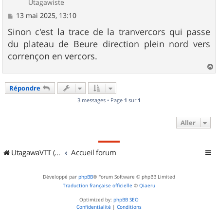
Utagawiste
M
13 mai 2025, 13:10
e
s
Sinon c'est la trace de la tranvercors qui passe
s
du plateau de Beure direction plein nord vers
a
g
corrençon en vercors.
e
a
u
Répondre
t
3 messages • Page
1
sur
1
Aller
UtagawaVTT (Randos VTT et VTTAE avec traces GPS)
Accueil forum
Développé par
phpBB
® Forum Software © phpBB Limited
Traduction française officielle
©
Qiaeru
Optimized by:
phpBB SEO
Confidentialité
|
Conditions