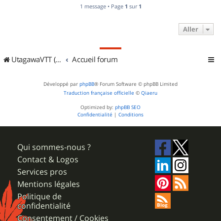
1 message • Page
1
sur
1
Aller
UtagawaVTT (Randos VTT et VTTAE avec traces GPS)
Accueil forum
Développé par
phpBB
® Forum Software © phpBB Limited
Traduction française officielle
©
Qiaeru
Optimized by:
phpBB SEO
Confidentialité
|
Conditions
Qui sommes-nous ?
Contact & Logos
Services pros
Mentions légales
Politique de
confidentialité
Consentement / Cookies