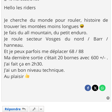
e
s
Hello les riders
s
a
g
Je cherche du monde pour rouler, histoire de
e
trouver les montées moins longues
Je fais du all mountain, du petit enduro.
Je roule secteur Vosges du nord / Barr /
hanneau.
Et je peux parfois me déplacer 68 / 88
Ma dernière sortie c'était 20 bornes avec 600 +/- .
J'ai fait ça en 2h30.
J'ai un bon niveau technique.
Au plaisir
a
u
Répondre
t