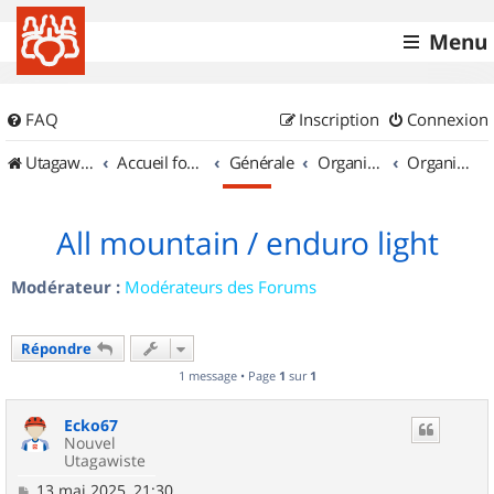
Menu
FAQ
Inscription
Connexion
UtagawaVTT (Randos VTT et VTTAE avec traces GPS)
Accueil forum
Générale
Organisation de sorties & Recherche de partenaires
Organisation de sorties en région Alsace
All mountain / enduro light
Modérateur :
Modérateurs des Forums
Répondre
1 message • Page
1
sur
1
Ecko67
Nouvel
Utagawiste
M
13 mai 2025, 21:30