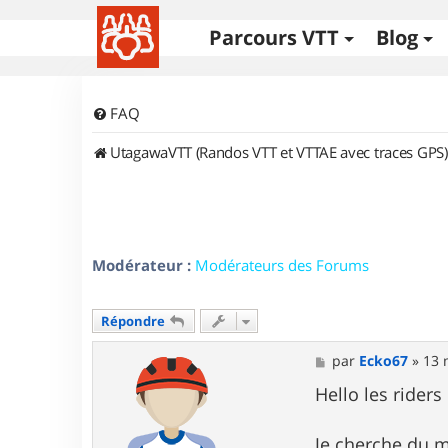
Parcours VTT
Blog
FAQ
UtagawaVTT (Randos VTT et VTTAE avec traces GPS)
Modérateur :
Modérateurs des Forums
Répondre
M
par
Ecko67
»
13 
e
s
Hello les riders
s
a
g
Je cherche du m