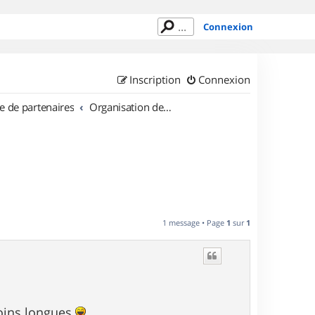
Connexion
Inscription
Connexion
e de partenaires
Organisation de sorties en région Alsace
1 message • Page
1
sur
1
moins longues