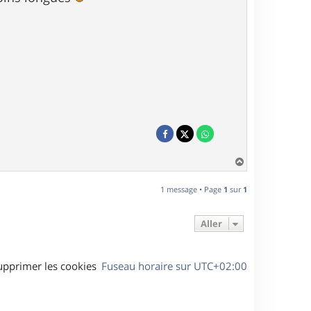
H
a
u
1 message • Page
1
sur
1
t
Aller
upprimer les cookies
Fuseau horaire sur
UTC+02:00