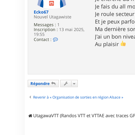
e
Je fais du all m
Ecko67
Je roule secteu
Nouvel Utagawiste
Et je peux parf
Messages :
1
Ma dernière sort
Inscription :
13 mai 2025,
19:55
J'ai un bon niv
C
Contact :
Au plaisir
o
n
t
a
c
t
e
r
E
Répondre
c
k
o
Revenir à « Organisation de sorties en région Alsace »
6
7
UtagawaVTT (Randos VTT et VTTAE avec traces GP