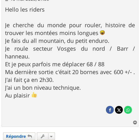
e
s
Hello les riders
s
a
g
Je cherche du monde pour rouler, histoire de
e
trouver les montées moins longues
Je fais du all mountain, du petit enduro.
Je roule secteur Vosges du nord / Barr /
hanneau.
Et je peux parfois me déplacer 68 / 88
Ma dernière sortie c'était 20 bornes avec 600 +/- .
J'ai fait ça en 2h30.
J'ai un bon niveau technique.
Au plaisir
a
u
Répondre
t