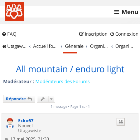
Menu
FAQ
Inscription
Connexion
UtagawaVTT (Randos VTT et VTTAE avec traces GPS)
Accueil forum
Générale
Organisation de sorties & Recherche de partenaires
Organisation de sorties en région Alsace
All mountain / enduro light
Modérateur :
Modérateurs des Forums
Répondre
1 message • Page
1
sur
1
Ecko67
Nouvel
Utagawiste
M
13 mai 2025, 21:30