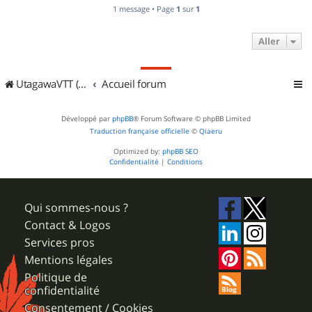
1 message • Page
1
sur
1
Aller
UtagawaVTT (Randos VTT et VTTAE avec traces GPS)
Accueil forum
Développé par
phpBB
® Forum Software © phpBB Limited
Traduction française officielle
©
Qiaeru
Optimized by:
phpBB SEO
Confidentialité
|
Conditions
Qui sommes-nous ?
Contact & Logos
Services pros
Mentions légales
Politique de
confidentialité
Consentement / Cookies