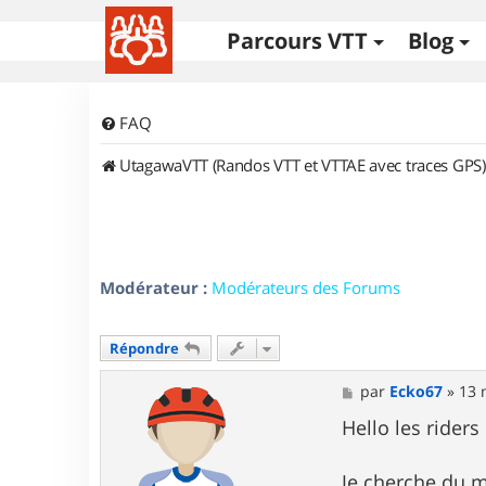
Parcours VTT
Blog
FAQ
UtagawaVTT (Randos VTT et VTTAE avec traces GPS)
Modérateur :
Modérateurs des Forums
Répondre
M
par
Ecko67
»
13 
e
s
Hello les riders
s
a
g
Je cherche du m