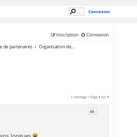
Connexion
Inscription
Connexion
e de partenaires
Organisation de sorties en région Alsace
1 message • Page
1
sur
1
moins longues