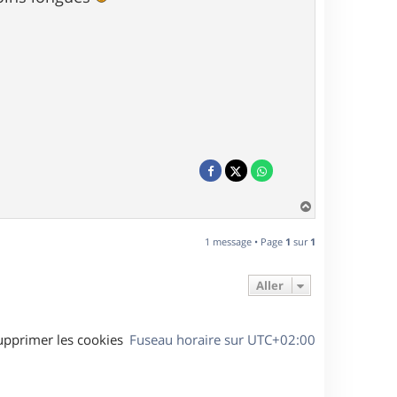
H
a
u
1 message • Page
1
sur
1
t
Aller
upprimer les cookies
Fuseau horaire sur
UTC+02:00