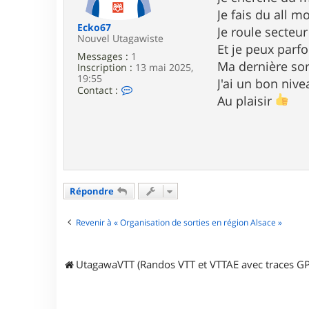
e
Je fais du all m
Ecko67
Je roule secteu
Nouvel Utagawiste
Et je peux parf
Messages :
1
Ma dernière sort
Inscription :
13 mai 2025,
19:55
J'ai un bon niv
C
Contact :
Au plaisir
o
n
t
a
c
t
e
r
E
Répondre
c
k
o
Revenir à « Organisation de sorties en région Alsace »
6
7
UtagawaVTT (Randos VTT et VTTAE avec traces GP