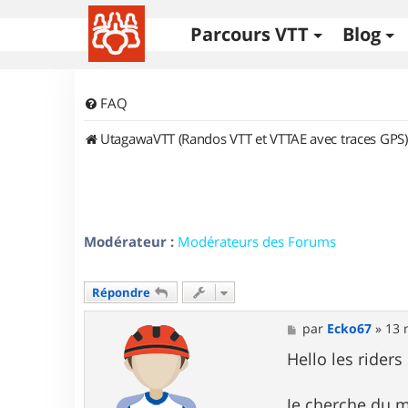
Parcours VTT
Blog
FAQ
UtagawaVTT (Randos VTT et VTTAE avec traces GPS)
Modérateur :
Modérateurs des Forums
Répondre
M
par
Ecko67
»
13 
e
s
Hello les riders
s
a
g
Je cherche du m