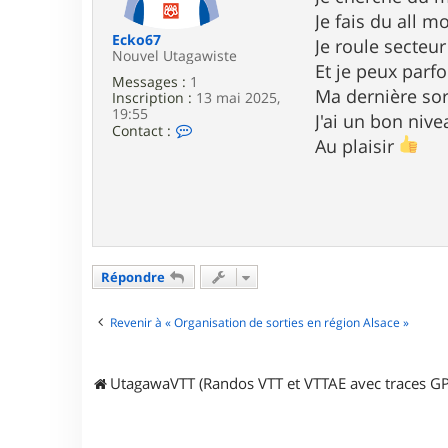
e
Je fais du all m
Ecko67
Je roule secteu
Nouvel Utagawiste
Et je peux parf
Messages :
1
Ma dernière sort
Inscription :
13 mai 2025,
19:55
J'ai un bon niv
C
Contact :
Au plaisir
o
n
t
a
c
t
e
r
E
Répondre
c
k
o
Revenir à « Organisation de sorties en région Alsace »
6
7
UtagawaVTT (Randos VTT et VTTAE avec traces GP