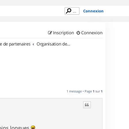
Connexion
Inscription
Connexion
e de partenaires
Organisation de sorties en région Alsace
1 message • Page
1
sur
1
moins longues