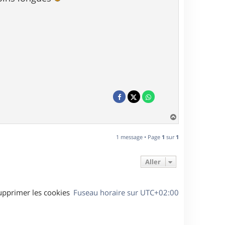
H
a
u
1 message • Page
1
sur
1
t
Aller
upprimer les cookies
Fuseau horaire sur
UTC+02:00