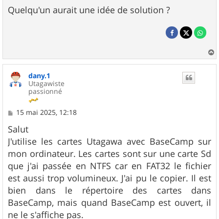
Quelqu'un aurait une idée de solution ?
a
u
dany.1
t
Utagawiste
passionné
M
15 mai 2025, 12:18
e
s
Salut
s
J'utilise les cartes Utagawa avec BaseCamp sur
a
g
mon ordinateur. Les cartes sont sur une carte Sd
e
que j'ai passée en NTFS car en FAT32 le fichier
est aussi trop volumineux. J'ai pu le copier. Il est
bien dans le répertoire des cartes dans
BaseCamp, mais quand BaseCamp est ouvert, il
ne le s'affiche pas.