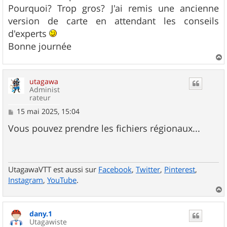
Pourquoi? Trop gros? J'ai remis une ancienne
version de carte en attendant les conseils
d'experts
Bonne journée
a
u
utagawa
t
Administ
rateur
M
15 mai 2025, 15:04
e
s
Vous pouvez prendre les fichiers régionaux...
s
a
g
e
UtagawaVTT est aussi sur
Facebook
,
Twitter
,
Pinterest
,
Instagram
,
YouTube
.
a
u
dany.1
t
Utagawiste