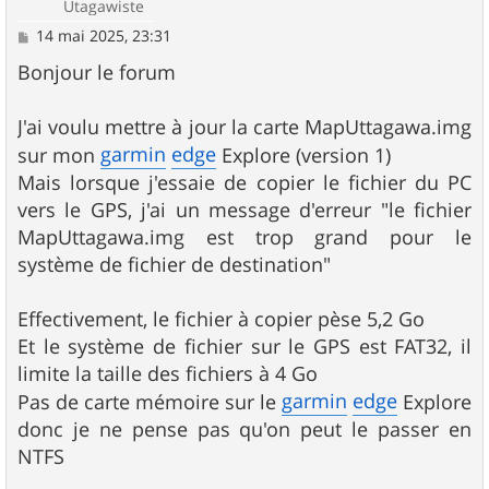
Utagawiste
M
14 mai 2025, 23:31
e
s
Bonjour le forum
s
a
g
J'ai voulu mettre à jour la carte MapUttagawa.img
e
garmin
edge
sur mon
Explore (version 1)
Mais lorsque j'essaie de copier le fichier du PC
vers le GPS, j'ai un message d'erreur "le fichier
MapUttagawa.img est trop grand pour le
système de fichier de destination"
Effectivement, le fichier à copier pèse 5,2 Go
Et le système de fichier sur le GPS est FAT32, il
limite la taille des fichiers à 4 Go
garmin
edge
Pas de carte mémoire sur le
Explore
donc je ne pense pas qu'on peut le passer en
NTFS