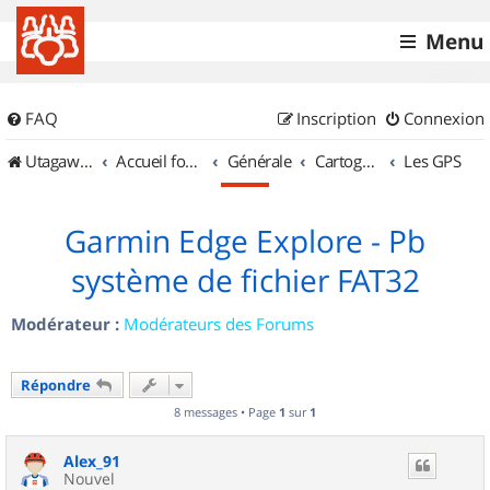
Menu
FAQ
Inscription
Connexion
UtagawaVTT (Randos VTT et VTTAE avec traces GPS)
Accueil forum
Générale
Cartographie et GPS
Les GPS
Garmin Edge Explore - Pb
système de fichier FAT32
Modérateur :
Modérateurs des Forums
Répondre
8 messages • Page
1
sur
1
Alex_91
Nouvel