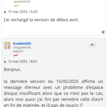
passionné
M
15 mai 2025, 15:43
e
s
J'ai rechargé la version de début avril.
s
a
g
e
a
u
EvadeoX55
t
Utagawiste
expert
M
15 mai 2025, 18:01
e
s
Bonjour,
s
a
g
la dernière version du 15/05/2025 affiche un
e
message d'erreur avec un problème d'espace
disque insuffisant alors que ce n'est pas le cas,
alors moi aussi j'ai fini par remettre celle d'avril
en fin de matinée, et là pas de soucis !?