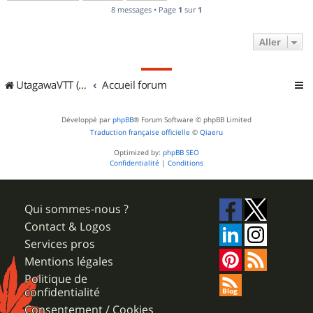
8 messages • Page
1
sur
1
Aller
UtagawaVTT (Randos VTT et VTTAE avec traces GPS)
Accueil forum
Développé par
phpBB
® Forum Software © phpBB Limited
Traduction française officielle
©
Qiaeru
Optimized by:
phpBB SEO
Confidentialité
|
Conditions
Qui sommes-nous ?
Contact & Logos
Services pros
Mentions légales
Politique de
confidentialité
Consentement / Cookies