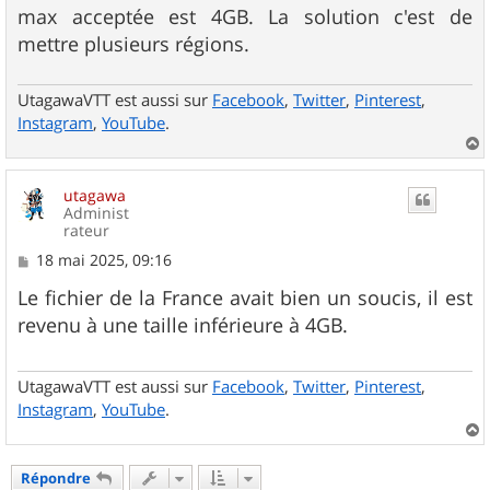
max acceptée est 4GB. La solution c'est de
mettre plusieurs régions.
UtagawaVTT est aussi sur
Facebook
,
Twitter
,
Pinterest
,
Instagram
,
YouTube
.
a
u
utagawa
t
Administ
rateur
M
18 mai 2025, 09:16
e
s
Le fichier de la France avait bien un soucis, il est
s
revenu à une taille inférieure à 4GB.
a
g
e
UtagawaVTT est aussi sur
Facebook
,
Twitter
,
Pinterest
,
Instagram
,
YouTube
.
a
u
Répondre
t