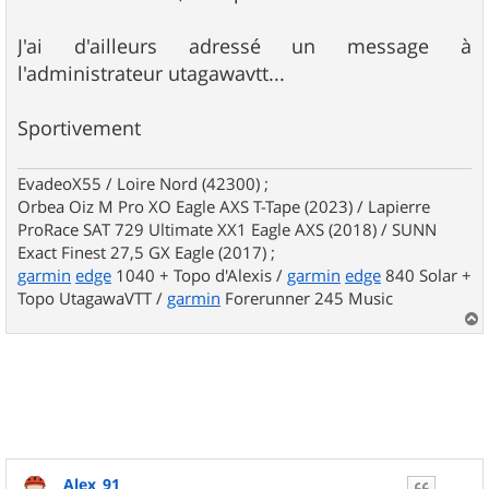
J'ai d'ailleurs adressé un message à
l'administrateur utagawavtt...
Sportivement
EvadeoX55 / Loire Nord (42300) ;
Orbea Oiz M Pro XO Eagle AXS T-Tape (2023) / Lapierre
ProRace SAT 729 Ultimate XX1 Eagle AXS (2018) / SUNN
Exact Finest 27,5 GX Eagle (2017) ;
garmin
edge
1040 + Topo d'Alexis /
garmin
edge
840 Solar +
Topo UtagawaVTT /
garmin
Forerunner 245 Music
a
u
t
Alex_91