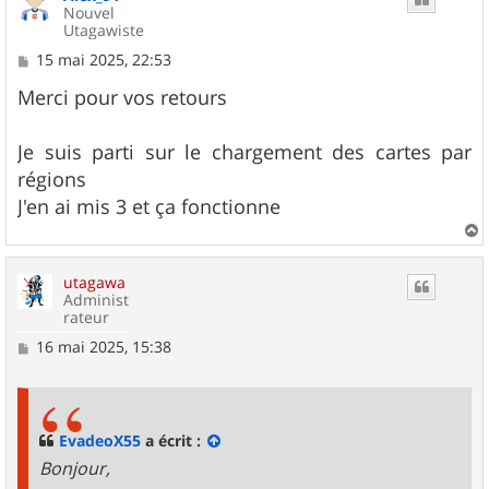
Nouvel
Utagawiste
M
15 mai 2025, 22:53
e
s
Merci pour vos retours
s
a
g
Je suis parti sur le chargement des cartes par
e
régions
J'en ai mis 3 et ça fonctionne
a
u
utagawa
t
Administ
rateur
M
16 mai 2025, 15:38
e
s
s
a
g
EvadeoX55
a écrit :
e
Bonjour,