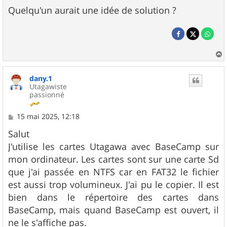
Quelqu'un aurait une idée de solution ?
a
u
dany.1
t
Utagawiste
passionné
M
15 mai 2025, 12:18
e
s
Salut
s
J'utilise les cartes Utagawa avec BaseCamp sur
a
g
mon ordinateur. Les cartes sont sur une carte Sd
e
que j'ai passée en NTFS car en FAT32 le fichier
est aussi trop volumineux. J'ai pu le copier. Il est
bien dans le répertoire des cartes dans
BaseCamp, mais quand BaseCamp est ouvert, il
ne le s'affiche pas.