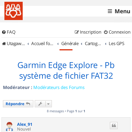
Menu
FAQ
Inscription
Connexion
UtagawaVTT (Randos VTT et VTTAE avec traces GPS)
Accueil forum
Générale
Cartographie et GPS
Les GPS
Garmin Edge Explore - Pb
système de fichier FAT32
Modérateur :
Modérateurs des Forums
Répondre
8 messages • Page
1
sur
1
Alex_91
Nouvel