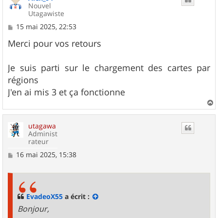
Nouvel
Utagawiste
M
15 mai 2025, 22:53
e
s
Merci pour vos retours
s
a
g
Je suis parti sur le chargement des cartes par
e
régions
J'en ai mis 3 et ça fonctionne
a
u
utagawa
t
Administ
rateur
M
16 mai 2025, 15:38
e
s
s
a
g
EvadeoX55
a écrit :
e
Bonjour,