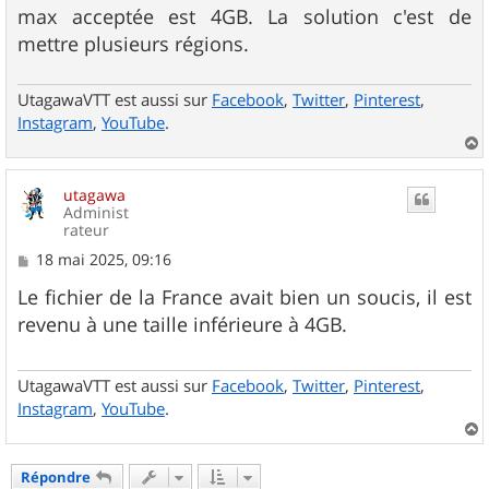
max acceptée est 4GB. La solution c'est de
mettre plusieurs régions.
UtagawaVTT est aussi sur
Facebook
,
Twitter
,
Pinterest
,
Instagram
,
YouTube
.
a
u
utagawa
t
Administ
rateur
M
18 mai 2025, 09:16
e
s
Le fichier de la France avait bien un soucis, il est
s
revenu à une taille inférieure à 4GB.
a
g
e
UtagawaVTT est aussi sur
Facebook
,
Twitter
,
Pinterest
,
Instagram
,
YouTube
.
a
u
Répondre
t