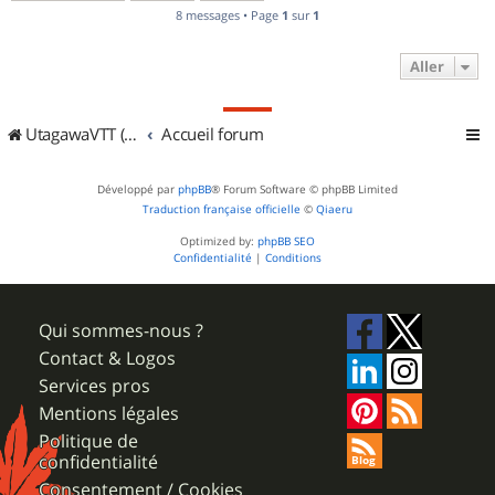
8 messages • Page
1
sur
1
Aller
UtagawaVTT (Randos VTT et VTTAE avec traces GPS)
Accueil forum
Développé par
phpBB
® Forum Software © phpBB Limited
Traduction française officielle
©
Qiaeru
Optimized by:
phpBB SEO
Confidentialité
|
Conditions
Qui sommes-nous ?
Contact & Logos
Services pros
Mentions légales
Politique de
confidentialité
Consentement / Cookies