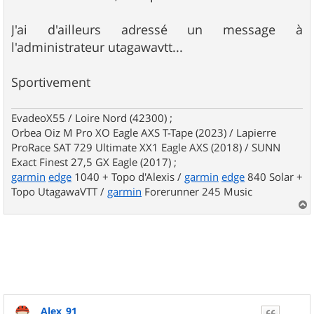
J'ai d'ailleurs adressé un message à
l'administrateur utagawavtt...
Sportivement
EvadeoX55 / Loire Nord (42300) ;
Orbea Oiz M Pro XO Eagle AXS T-Tape (2023) / Lapierre
ProRace SAT 729 Ultimate XX1 Eagle AXS (2018) / SUNN
Exact Finest 27,5 GX Eagle (2017) ;
garmin
edge
1040 + Topo d'Alexis /
garmin
edge
840 Solar +
Topo UtagawaVTT /
garmin
Forerunner 245 Music
a
u
t
Alex_91