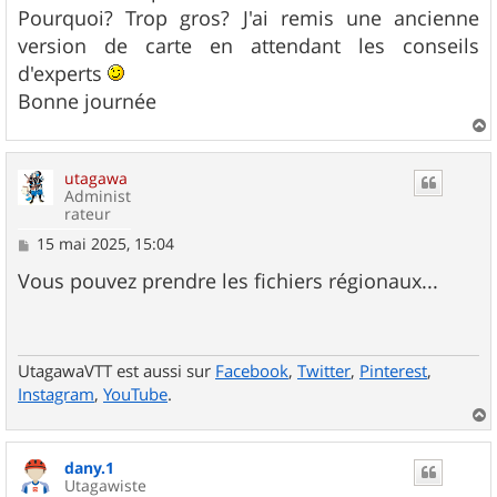
Pourquoi? Trop gros? J'ai remis une ancienne
version de carte en attendant les conseils
d'experts
Bonne journée
a
u
utagawa
t
Administ
rateur
M
15 mai 2025, 15:04
e
s
Vous pouvez prendre les fichiers régionaux...
s
a
g
e
UtagawaVTT est aussi sur
Facebook
,
Twitter
,
Pinterest
,
Instagram
,
YouTube
.
a
u
dany.1
t
Utagawiste