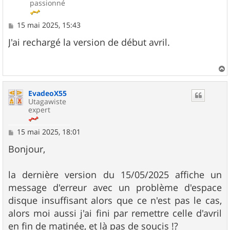
passionné
M
15 mai 2025, 15:43
e
s
J'ai rechargé la version de début avril.
s
a
g
e
a
u
EvadeoX55
t
Utagawiste
expert
M
15 mai 2025, 18:01
e
s
Bonjour,
s
a
g
la dernière version du 15/05/2025 affiche un
e
message d'erreur avec un problème d'espace
disque insuffisant alors que ce n'est pas le cas,
alors moi aussi j'ai fini par remettre celle d'avril
en fin de matinée, et là pas de soucis !?