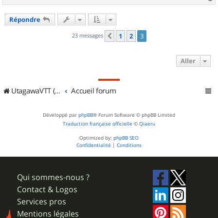
a
u
Répondre
t
23 messages
1
2
3
Précédent
Aller
UtagawaVTT (Randos VTT et VTTAE avec traces GPS)
Accueil forum
Développé par
phpBB
® Forum Software © phpBB Limited
Traduction française officielle
©
Qiaeru
Optimized by:
phpBB SEO
Confidentialité
|
Conditions
Qui sommes-nous ?
Contact & Logos
Services pros
Mentions légales