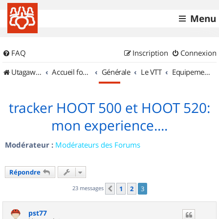
Menu
FAQ
Inscription
Connexion
UtagawaVTT (Randos VTT et VTTAE avec traces GPS)
Accueil forum
Générale
Le VTT
Equipements et Accessoires
tracker HOOT 500 et HOOT 520:
mon experience....
Modérateur :
Modérateurs des Forums
Répondre
23 messages
1
2
3
Précédent
pst77