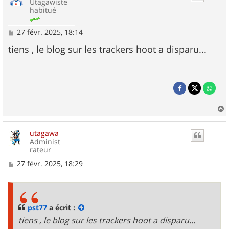
Utagawiste
habitué
M
27 févr. 2025, 18:14
e
s
tiens , le blog sur les trackers hoot a disparu...
s
a
g
e
a
u
utagawa
t
Administ
rateur
M
27 févr. 2025, 18:29
e
s
s
a
g
pst77
a écrit :
e
tiens , le blog sur les trackers hoot a disparu...