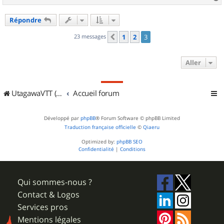
a
u
Répondre
t
23 messages
1
2
3
Précédent
Aller
UtagawaVTT (Randos VTT et VTTAE avec traces GPS)
Accueil forum
Développé par
phpBB
® Forum Software © phpBB Limited
Traduction française officielle
©
Qiaeru
Optimized by:
phpBB SEO
Confidentialité
|
Conditions
Qui sommes-nous ?
Contact & Logos
Services pros
Mentions légales