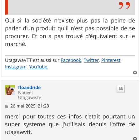
Oui si la société n'existe plus pas la peine de
parler d'un produit qu'il n'est pas possible de se
procurer. Et on a pas trouvé d'équivalent sur le
marché.
UtagawaVTT est aussi sur
Facebook
,
Twitter
,
Pinterest
,
Instagram
,
YouTube
.
a
u
floandride
t
Nouvel
Utagawiste
M
26 mai 2025, 21:23
e
s
merci pour toutes ces infos c'etait pourtant un
s
super systeme que j'utilisais depuis l'offre de
a
g
utagawvtt.
e