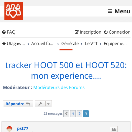
Menu
FAQ
Inscription
Connexion
UtagawaVTT (Randos VTT et VTTAE avec traces GPS)
Accueil forum
Générale
Le VTT
Equipements et Accessoires
tracker HOOT 500 et HOOT 520:
mon experience....
Modérateur :
Modérateurs des Forums
Répondre
23 messages
1
2
3
Précédent
pst77