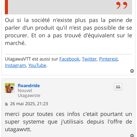
Oui si la société n'existe plus pas la peine de
parler d'un produit qu'il n'est pas possible de se
procurer. Et on a pas trouvé d'équivalent sur le
marché.
UtagawaVTT est aussi sur
Facebook
,
Twitter
,
Pinterest
,
Instagram
,
YouTube
.
a
u
floandride
t
Nouvel
Utagawiste
M
26 mai 2025, 21:23
e
s
merci pour toutes ces infos c'etait pourtant un
s
super systeme que j'utilisais depuis l'offre de
a
g
utagawvtt.
e