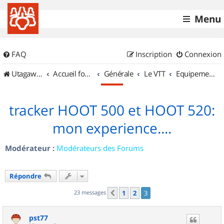
Menu
FAQ
Inscription
Connexion
UtagawaVTT (Randos VTT et VTTAE avec traces GPS)
Accueil forum
Générale
Le VTT
Equipements et Accessoires
tracker HOOT 500 et HOOT 520:
mon experience....
Modérateur :
Modérateurs des Forums
Répondre
23 messages
1
2
3
Précédent
pst77