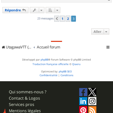
a
u
Répondre
t
23 messages
1
2
3
Précédent
Aller
UtagawaVTT (Randos VTT et VTTAE avec traces GPS)
Accueil forum
Développé par
phpBB
® Forum Software © phpBB Limited
Traduction française officielle
©
Qiaeru
Optimized by:
phpBB SEO
Confidentialité
|
Conditions
Qui sommes-nous ?
Contact & Logos
Services pros
Mentions légales