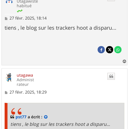
Utagawiste
habitué
M
27 févr. 2025, 18:14
e
s
tiens , le blog sur les trackers hoot a disparu...
s
a
g
e
a
u
utagawa
t
Administ
rateur
M
27 févr. 2025, 18:29
e
s
s
a
g
pst77
a écrit :
e
tiens , le blog sur les trackers hoot a disparu...