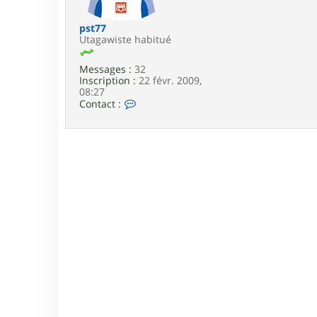
e
pst77
Utagawiste habitué
Messages :
32
Inscription :
22 févr. 2009,
08:27
C
Contact :
o
n
t
a
c
t
e
r
p
s
t
7
7