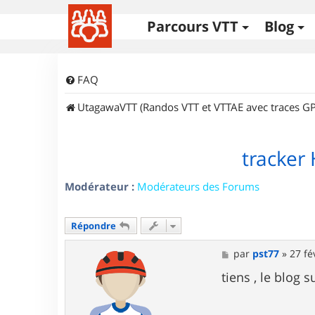
Parcours VTT
Blog
FAQ
UtagawaVTT (Randos VTT et VTTAE avec traces GP
tracker
Modérateur :
Modérateurs des Forums
Répondre
M
par
pst77
»
27 fé
e
s
tiens , le blog s
s
a
g