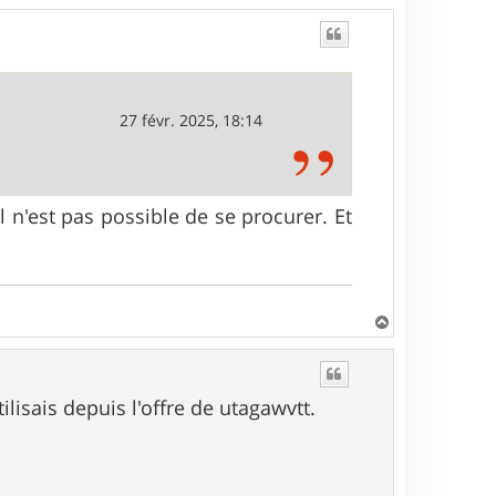
27 févr. 2025, 18:14
il n'est pas possible de se procurer. Et
H
a
u
t
lisais depuis l'offre de utagawvtt.