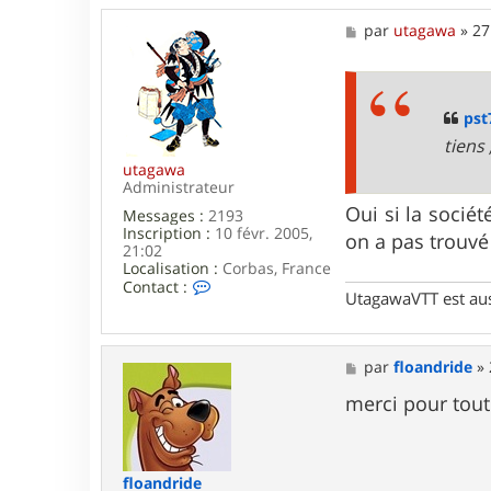
M
par
utagawa
»
27
e
s
s
a
g
pst
e
tiens 
utagawa
Administrateur
Oui si la sociét
Messages :
2193
Inscription :
10 févr. 2005,
on a pas trouvé
21:02
Localisation :
Corbas, France
C
Contact :
UtagawaVTT est au
o
n
t
a
M
par
floandride
»
c
e
t
s
merci pour toute
e
s
r
a
u
g
t
e
a
floandride