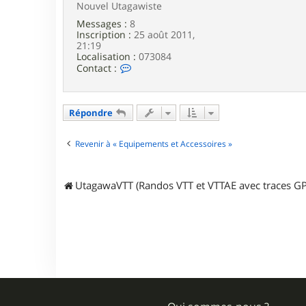
g
Nouvel Utagawiste
a
Messages :
8
w
Inscription :
25 août 2011,
a
21:19
Localisation :
073084
C
Contact :
o
n
t
a
Répondre
c
t
e
Revenir à « Equipements et Accessoires »
r
f
l
UtagawaVTT (Randos VTT et VTTAE avec traces GP
o
a
n
d
r
i
d
e