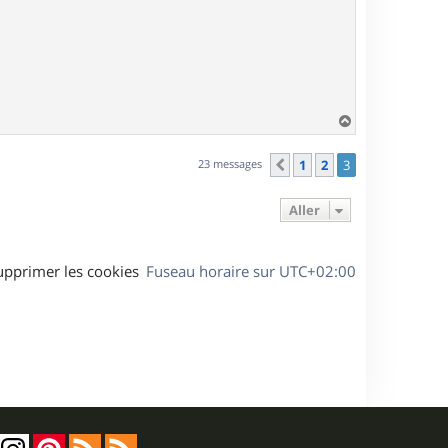
H
a
u
23 messages
1
2
3
Précédent
t
Aller
upprimer les cookies
Fuseau horaire sur
UTC+02:00