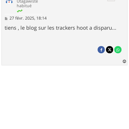
Utagawiste
habitué
M
27 févr. 2025, 18:14
e
s
tiens , le blog sur les trackers hoot a disparu...
s
a
g
e
a
u
t