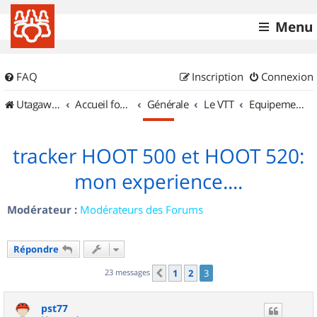
Menu
FAQ
Inscription
Connexion
UtagawaVTT (Randos VTT et VTTAE avec traces GPS)
Accueil forum
Générale
Le VTT
Equipements et Accessoires
tracker HOOT 500 et HOOT 520:
mon experience....
Modérateur :
Modérateurs des Forums
Répondre
23 messages
1
2
3
Précédent
pst77