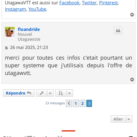
UtagawaVTT est aussi sur
Facebook
,
Twitter
,
Pinterest
,
Instagram
,
YouTube
.
a
u
floandride
t
Nouvel
Utagawiste
M
26 mai 2025, 21:23
e
s
merci pour toutes ces infos c'etait pourtant un
s
super systeme que j'utilisais depuis l'offre de
a
g
utagawvtt.
e
a
u
Répondre
t
23 messages
1
2
3
Précédent
Aller