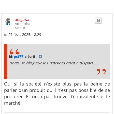
utagawa
Administ
rateur
M
27 févr. 2025, 18:29
e
s
s
a
g
pst77
a écrit :
e
tiens , le blog sur les trackers hoot a disparu...
Oui si la société n'existe plus pas la peine de
parler d'un produit qu'il n'est pas possible de se
procurer. Et on a pas trouvé d'équivalent sur le
marché.