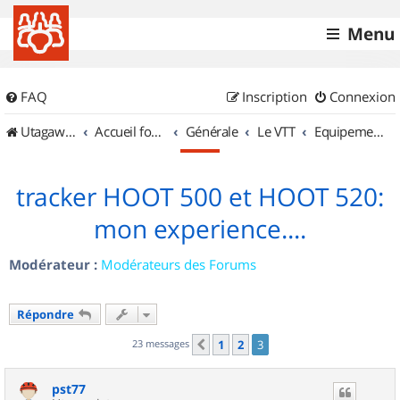
Menu
FAQ
Inscription
Connexion
UtagawaVTT (Randos VTT et VTTAE avec traces GPS)
Accueil forum
Générale
Le VTT
Equipements et Accessoires
tracker HOOT 500 et HOOT 520:
mon experience....
Modérateur :
Modérateurs des Forums
Répondre
23 messages
1
2
3
Précédent
pst77