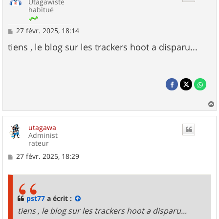
Utagawiste
habitué
M
27 févr. 2025, 18:14
e
s
tiens , le blog sur les trackers hoot a disparu...
s
a
g
e
a
u
utagawa
t
Administ
rateur
M
27 févr. 2025, 18:29
e
s
s
a
g
pst77
a écrit :
e
tiens , le blog sur les trackers hoot a disparu...