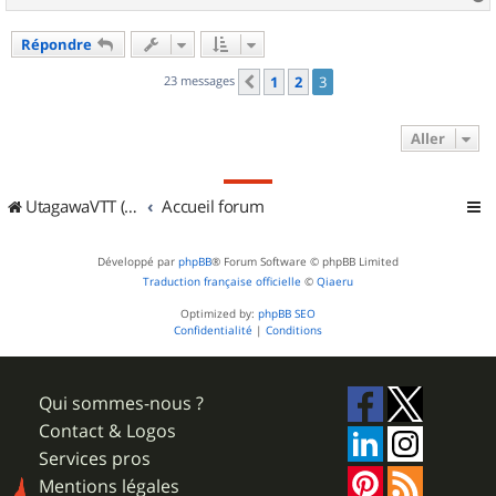
a
u
Répondre
t
23 messages
1
2
3
Précédent
Aller
UtagawaVTT (Randos VTT et VTTAE avec traces GPS)
Accueil forum
Développé par
phpBB
® Forum Software © phpBB Limited
Traduction française officielle
©
Qiaeru
Optimized by:
phpBB SEO
Confidentialité
|
Conditions
Qui sommes-nous ?
Contact & Logos
Services pros
Mentions légales