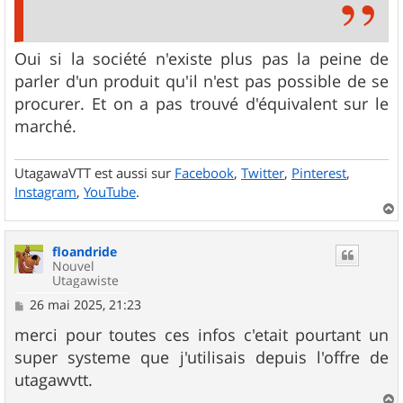
Oui si la société n'existe plus pas la peine de
parler d'un produit qu'il n'est pas possible de se
procurer. Et on a pas trouvé d'équivalent sur le
marché.
UtagawaVTT est aussi sur
Facebook
,
Twitter
,
Pinterest
,
Instagram
,
YouTube
.
a
u
floandride
t
Nouvel
Utagawiste
M
26 mai 2025, 21:23
e
s
merci pour toutes ces infos c'etait pourtant un
s
super systeme que j'utilisais depuis l'offre de
a
g
utagawvtt.
e