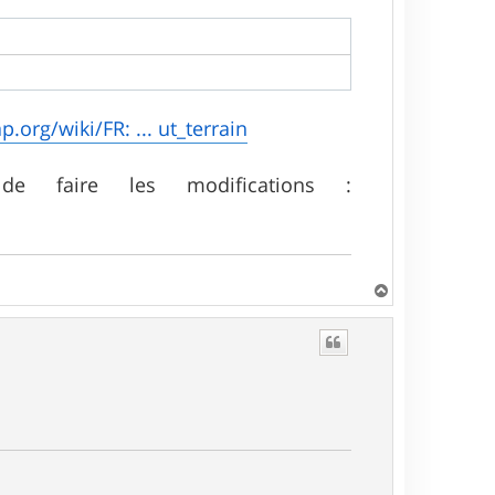
.org/wiki/FR: ... ut_terrain
e faire les modifications :
H
a
u
t