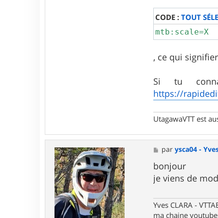
c
t
CODE :
TOUT SÉL
e
r
mtb:scale=X
u
t
a
, ce qui signifie
g
a
w
Si tu conn
a
https://rapided
UtagawaVTT est au
M
par
ysca04 - Yve
e
s
bonjour
s
je viens de mod
a
g
e
Yves CLARA - VTTA
ma chaine youtube