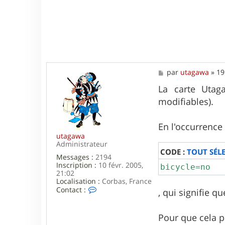
Y
v
e
s
C
l
a
r
M
a
par
utagawa
»
19
e
s
La carte Utag
s
modifiables).
a
g
e
En l'occurrence
utagawa
Administrateur
CODE :
TOUT SÉL
Messages :
2194
Inscription :
10 févr. 2005,
bicycle=no
21:02
Localisation :
Corbas, France
C
Contact :
, qui signifie qu
o
n
t
Pour que cela pui
a