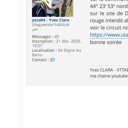
e
44° 23′ 53″ nord,
sur le site de 
rouge interdit a
ysca04 - Yves Clara
Utagawiste habitué
voir le circuit n
https://www.ut
Messages :
40
Inscription :
21 déc. 2020,
bonne soirée
18:07
Localisation :
04 Digne les
Bains
C
Contact :
o
n
Yves CLARA - VTTA
t
ma chaine youtube
a
c
t
e
r
y
s
c
a
0
4
-