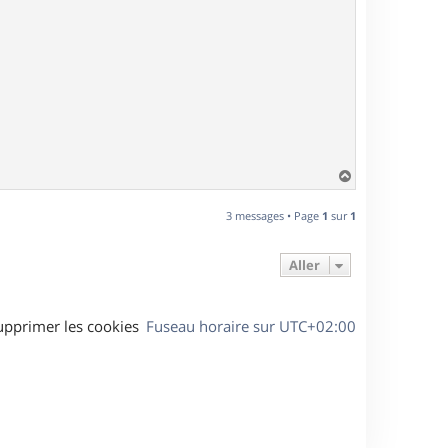
H
a
u
3 messages • Page
1
sur
1
t
Aller
upprimer les cookies
Fuseau horaire sur
UTC+02:00