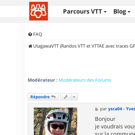
Parcours VTT
Blog
FAQ
UtagawaVTT (Randos VTT et VTTAE avec traces GP
Modérateur :
Modérateurs des Forums
Répondre
M
par
ysca04 - Yve
e
s
Bonjour
s
je voudrais vou
a
g
sur la commune