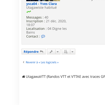
ysca04 - Yves Clara
Utagawiste habitué
Messages :
40
Inscription :
21 déc. 2020,
18:07
Localisation :
04 Digne les
Bains
C
Contact :
o
n
t
a
Répondre
c
t
e
Revenir à « Les logiciels »
r
y
s
UtagawaVTT (Randos VTT et VTTAE avec traces GP
c
a
0
4
-
Y
v
e