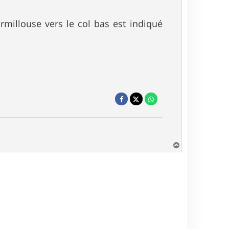
rmillouse vers le col bas est indiqué
H
a
u
t