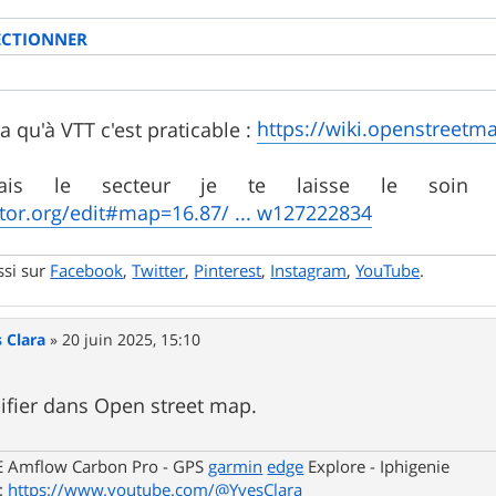
ECTIONNER
https://wiki.openstreetmap
ra qu'à VTT c'est praticable :
ais le secteur je te laisse le soin d
itor.org/edit#map=16.87/ ... w127222834
ssi sur
Facebook
,
Twitter
,
Pinterest
,
Instagram
,
YouTube
.
s Clara
»
20 juin 2025, 15:10
ifier dans Open street map.
E Amflow Carbon Pro - GPS
garmin
edge
Explore - Iphigenie
:
https://www.youtube.com/@YvesClara