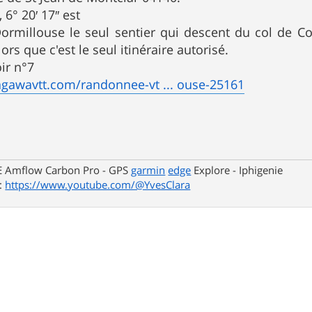
 6° 20′ 17″ est
Dormillouse le seul sentier qui descent du col de Co
lors que c'est le seul itinéraire autorisé.
oir n°7
agawavtt.com/randonnee-vt ... ouse-25161
E Amflow Carbon Pro - GPS
garmin
edge
Explore - Iphigenie
:
https://www.youtube.com/@YvesClara