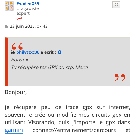
EvadeoX55
Utagawiste
expert
M
23 juin 2025, 07:43
e
s
s
a
g
philvttxc38
a écrit :
e
Bonsoir
Tu récupère tes GPX ou stp. Merci
Bonjour,
je récupère peu de trace gpx sur internet,
souvent je crée ou modifie mes circuits gpx en
utilisant Visorando, puis j'importe le gpx dans
garmin
connect//entrainement/parcours et