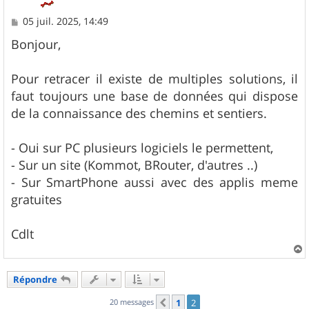
M
05 juil. 2025, 14:49
e
s
Bonjour,
s
a
g
Pour retracer il existe de multiples solutions, il
e
faut toujours une base de données qui dispose
de la connaissance des chemins et sentiers.
- Oui sur PC plusieurs logiciels le permettent,
- Sur un site (Kommot, BRouter, d'autres ..)
- Sur SmartPhone aussi avec des applis meme
gratuites
Cdlt
a
u
Répondre
t
20 messages
1
2
Précédent