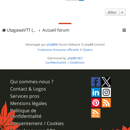
Aller
UtagawaVTT (Randos VTT et VTTAE avec traces GPS)
Accueil forum
Développé par
phpBB
® Forum Software © phpBB Limited
Traduction française officielle
©
Qiaeru
Optimized by:
phpBB SEO
Confidentialité
|
Conditions
Qui sommes-nous ?
Contact & Logos
Services pros
Mentions légales
Politique de
confidentialité
Consentement / Cookies