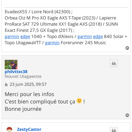
EvadeoX55 / Loire Nord (42300) ;
Orbea Oiz M Pro XO Eagle AXS T-Tape (2023) / Lapierre
ProRace SAT 729 Ultimate XX1 Eagle AXS (2018) / SUNN
Exact Finest 27,5 GX Eagle (2017) ;
garmin
edge
1040 + Topo d'Alexis /
garmin
edge
840 Solar +
Topo UtagawaVTT /
garmin
Forerunner 245 Music
a
u
t
philvttxc38
Nouvel Utagawiste
M
23 juin 2025, 09:57
e
s
Merci pour les infos
s
C'est bien compliqué tout ça
!
a
g
Bonne journée
e
a
u
ZestyCastor
t