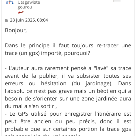
Utagawiste
gourou
M
28 juin 2025, 08:04
e
s
Bonjour,
s
a
g
Dans le principe il faut toujours re-tracer une
e
trace (un gpx) importé, pourquoi?
- L'auteur aura rarement pensé a "lavé" sa trace
avant de la publier, il va subsister toutes ses
erreurs ou hésitation (du jardinage). Dans
l'absolu ce n'est pas grave mais un béotien qui a
besoin de s'orienter sur une zone jardinée aura
du mal a s'en sortir ,
- Le GPS utilisé pour enregistrer l'itinéraire est
peut être ancien ou peu précis, donc il est
probable que sur certaines portion la trace gps