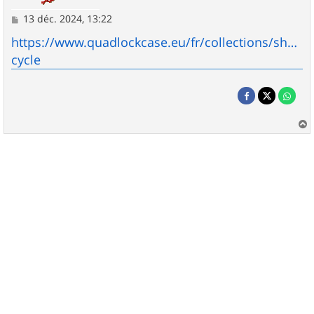
M
13 déc. 2024, 13:22
e
s
https://www.quadlockcase.eu/fr/collections/shop-
s
cycle
a
g
e
a
u
t