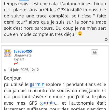
g
temps mais c'est une cata. L'autonomie est bidon
e
et il plante sans arrêt les GPX installé impossible
de suivre une trace complète, soit c'est " faite
demi tour" alors que je suis sur la bonne trace
soit c'est hors parcours. Du coup je ne m'en sert
que en mode compteur, très déçu !
a
u
EvadeoX55
t
Utagawiste
expert
M
14 juin 2025, 12:12
e
s
Bonjour,
s
garmin
j'ai utilisé le
Explore 1 pendant 4 ans et je
a
g
n'ai jamais rencontré de soucis en navigation et
e
qui pourtant s'avère le mode que j'utilise le plus
garmin
avec mes GPS
... et l'autonomie était
largement suffisante pour des sorties d'environ