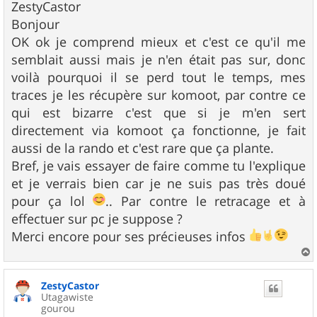
s
ZestyCastor
s
Bonjour
a
g
OK ok je comprend mieux et c'est ce qu'il me
e
semblait aussi mais je n'en était pas sur, donc
voilà pourquoi il se perd tout le temps, mes
traces je les récupère sur komoot, par contre ce
qui est bizarre c'est que si je m'en sert
directement via komoot ça fonctionne, je fait
aussi de la rando et c'est rare que ça plante.
Bref, je vais essayer de faire comme tu l'explique
et je verrais bien car je ne suis pas très doué
pour ça lol
.. Par contre le retracage et à
effectuer sur pc je suppose ?
Merci encore pour ses précieuses infos
a
u
ZestyCastor
t
Utagawiste
gourou