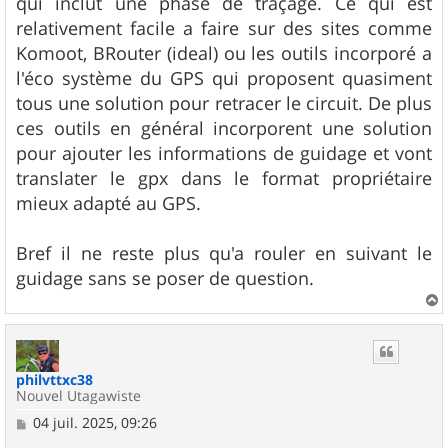
qui inclut une phase de traçage. Ce qui est
relativement facile a faire sur des sites comme
Komoot, BRouter (ideal) ou les outils incorporé a
l'éco système du GPS qui proposent quasiment
tous une solution pour retracer le circuit. De plus
ces outils en général incorporent une solution
pour ajouter les informations de guidage et vont
translater le gpx dans le format propriétaire
mieux adapté au GPS.
Bref il ne reste plus qu'a rouler en suivant le
guidage sans se poser de question.
a
u
t
philvttxc38
Nouvel Utagawiste
M
04 juil. 2025, 09:26
e