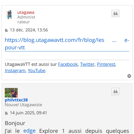
utagawa
Administ
rateur
M
13 déc. 2024, 13:56
e
s
https://blog.utagawavtt.com/fr/blog/les ... e-
s
pour-vtt
a
g
e
UtagawaVTT est aussi sur
Facebook
,
Twitter
,
Pinterest
,
Instagram
,
YouTube
.
a
u
t
philvttxc38
Nouvel Utagawiste
M
14 juin 2025, 09:41
e
s
Bonjour
s
edge
J'ai le
Explore 1 aussi depuis quelques
a