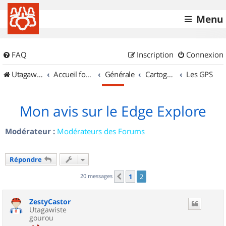
Menu
FAQ
Inscription
Connexion
UtagawaVTT (Randos VTT et VTTAE avec traces GPS)
Accueil forum
Générale
Cartographie et GPS
Les GPS
Mon avis sur le Edge Explore
Modérateur :
Modérateurs des Forums
Répondre
20 messages
1
2
Précédent
ZestyCastor
Utagawiste
gourou