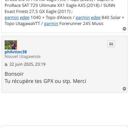
ProRace SAT 729 Ultimate XX1 Eagle AXS (2018) / SUNN
Exact Finest 27,5 GX Eagle (2017) ;
garmin
edge
1040 + Topo d'Alexis /
garmin
edge
840 Solar +
Topo UtagawaVTT /
garmin
Forerunner 245 Music
a
u
t
philvttxc38
Nouvel Utagawiste
M
22 juin 2025, 23:19
e
s
Bonsoir
s
Tu récupère tes GPX ou stp. Merci
a
g
e
a
u
t