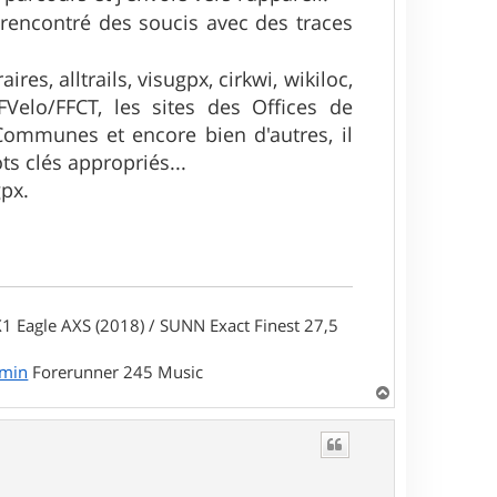
 rencontré des soucis avec des traces
res, alltrails, visugpx, cirkwi, wikiloc,
FFVelo/FFCT, les sites des Offices de
mmunes et encore bien d'autres, il
ts clés appropriés...
gpx.
1 Eagle AXS (2018) / SUNN Exact Finest 27,5
rmin
Forerunner 245 Music
H
a
u
t