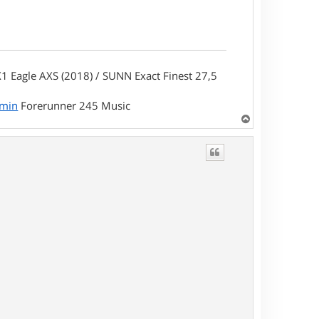
1 Eagle AXS (2018) / SUNN Exact Finest 27,5
rmin
Forerunner 245 Music
H
a
u
t