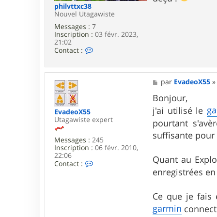
a
philvttxc38
w
Nouvel Utagawiste
a
Messages :
7
Inscription :
03 févr. 2023,
21:02
C
Contact :
o
n
t
a
M
par
EvadeoX55
c
e
t
s
Bonjour,
e
s
ga
j'ai utilisé le
r
EvadeoX55
a
p
Utagawiste expert
g
pourtant s'avè
h
e
suffisante pour
i
Messages :
245
l
Inscription :
06 févr. 2010,
v
22:06
t
Quant au Explor
C
Contact :
t
o
enregistrées en
x
n
c
t
3
a
Ce que je fais
8
c
garmin
connect 
t
e