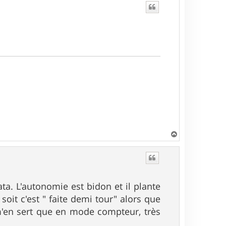
H
a
u
t
a. L'autonomie est bidon et il plante
soit c'est " faite demi tour" alors que
 m'en sert que en mode compteur, très