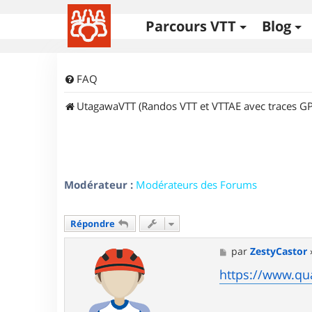
Parcours VTT
Blog
FAQ
UtagawaVTT (Randos VTT et VTTAE avec traces GP
Modérateur :
Modérateurs des Forums
Répondre
M
par
ZestyCastor
e
s
https://www.qua
s
a
g