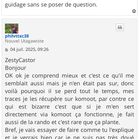
guidage sans se poser de question.
a
u
t
philvttxc38
Nouvel Utagawiste
M
04 juil. 2025, 09:26
e
s
ZestyCastor
s
Bonjour
a
g
OK ok je comprend mieux et c'est ce qu'il me
e
semblait aussi mais je n'en était pas sur, donc
voilà pourquoi il se perd tout le temps, mes
traces je les récupère sur komoot, par contre ce
qui est bizarre c'est que si je m'en sert
directement via komoot ça fonctionne, je fait
aussi de la rando et c'est rare que ça plante.
Bref, je vais essayer de faire comme tu l'explique
et je verrais bien car je ne suis pas très doué