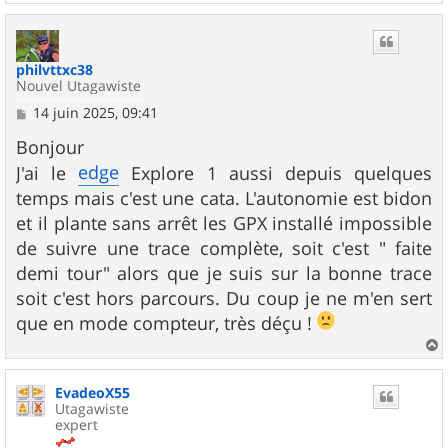
a
u
t
philvttxc38
Nouvel Utagawiste
M
14 juin 2025, 09:41
e
s
Bonjour
s
edge
J'ai le
Explore 1 aussi depuis quelques
a
g
temps mais c'est une cata. L'autonomie est bidon
e
et il plante sans arrêt les GPX installé impossible
de suivre une trace complète, soit c'est " faite
demi tour" alors que je suis sur la bonne trace
soit c'est hors parcours. Du coup je ne m'en sert
que en mode compteur, très déçu !
a
u
EvadeoX55
t
Utagawiste
expert