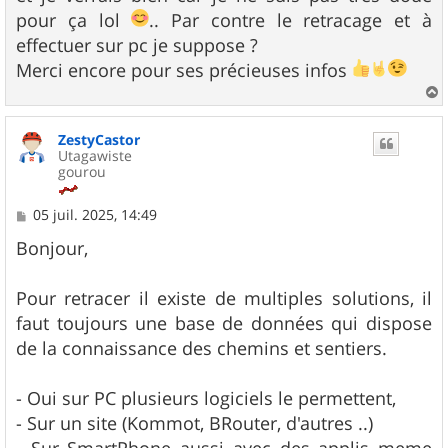
pour ça lol
.. Par contre le retracage et à
effectuer sur pc je suppose ?
Merci encore pour ses précieuses infos
a
u
ZestyCastor
t
Utagawiste
gourou
M
05 juil. 2025, 14:49
e
s
Bonjour,
s
a
g
Pour retracer il existe de multiples solutions, il
e
faut toujours une base de données qui dispose
de la connaissance des chemins et sentiers.
- Oui sur PC plusieurs logiciels le permettent,
- Sur un site (Kommot, BRouter, d'autres ..)