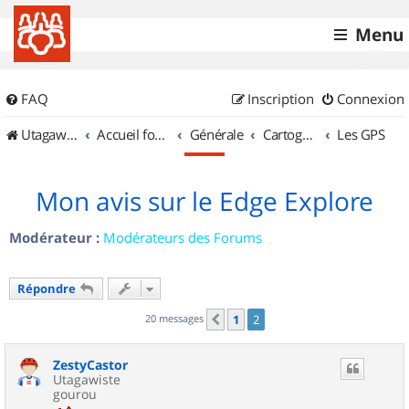
Menu
FAQ
Inscription
Connexion
UtagawaVTT (Randos VTT et VTTAE avec traces GPS)
Accueil forum
Générale
Cartographie et GPS
Les GPS
Mon avis sur le Edge Explore
Modérateur :
Modérateurs des Forums
Répondre
20 messages
1
2
Précédent
ZestyCastor
Utagawiste
gourou