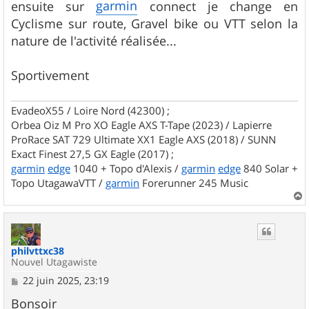
garmin
ensuite sur
connect je change en
Cyclisme sur route, Gravel bike ou VTT selon la
nature de l'activité réalisée...
Sportivement
EvadeoX55 / Loire Nord (42300) ;
Orbea Oiz M Pro XO Eagle AXS T-Tape (2023) / Lapierre
ProRace SAT 729 Ultimate XX1 Eagle AXS (2018) / SUNN
Exact Finest 27,5 GX Eagle (2017) ;
garmin
edge
1040 + Topo d'Alexis /
garmin
edge
840 Solar +
Topo UtagawaVTT /
garmin
Forerunner 245 Music
a
u
t
philvttxc38
Nouvel Utagawiste
M
22 juin 2025, 23:19
e
s
Bonsoir