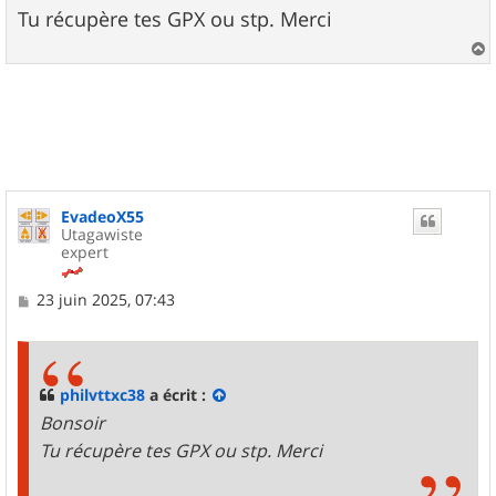
s
Tu récupère tes GPX ou stp. Merci
a
g
e
a
u
t
EvadeoX55
Utagawiste
expert
M
23 juin 2025, 07:43
e
s
s
a
g
philvttxc38
a écrit :
e
Bonsoir
Tu récupère tes GPX ou stp. Merci