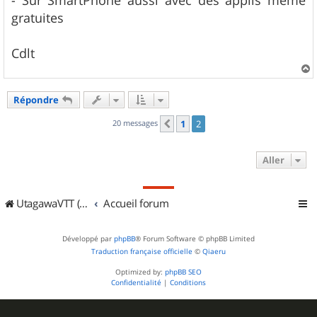
- Sur SmartPhone aussi avec des applis meme
gratuites
Cdlt
a
u
Répondre
t
20 messages
1
2
Précédent
Aller
UtagawaVTT (Randos VTT et VTTAE avec traces GPS)
Accueil forum
Développé par
phpBB
® Forum Software © phpBB Limited
Traduction française officielle
©
Qiaeru
Optimized by:
phpBB SEO
Confidentialité
|
Conditions