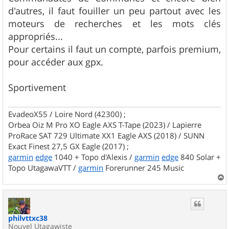
d'autres, il faut fouiller un peu partout avec les
moteurs de recherches et les mots clés
appropriés...
Pour certains il faut un compte, parfois premium,
pour accéder aux gpx.
Sportivement
EvadeoX55 / Loire Nord (42300) ;
Orbea Oiz M Pro XO Eagle AXS T-Tape (2023) / Lapierre
ProRace SAT 729 Ultimate XX1 Eagle AXS (2018) / SUNN
Exact Finest 27,5 GX Eagle (2017) ;
garmin
edge
1040 + Topo d'Alexis /
garmin
edge
840 Solar +
Topo UtagawaVTT /
garmin
Forerunner 245 Music
a
u
t
philvttxc38
Nouvel Utagawiste