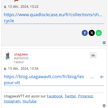
M
13 déc. 2024, 13:22
e
s
https://www.quadlockcase.eu/fr/collections/shop-
s
cycle
a
g
e
a
u
utagawa
t
Administ
rateur
M
13 déc. 2024, 13:56
e
s
https://blog.utagawavtt.com/fr/blog/les ... e-
s
pour-vtt
a
g
e
UtagawaVTT est aussi sur
Facebook
,
Twitter
,
Pinterest
,
Instagram
,
YouTube
.