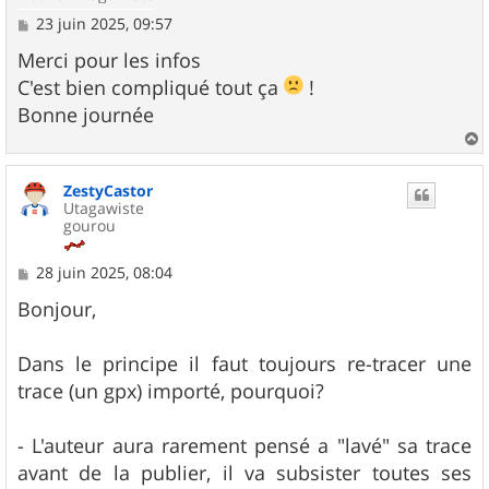
M
23 juin 2025, 09:57
e
s
Merci pour les infos
s
C'est bien compliqué tout ça
!
a
g
Bonne journée
e
a
u
ZestyCastor
t
Utagawiste
gourou
M
28 juin 2025, 08:04
e
s
Bonjour,
s
a
g
Dans le principe il faut toujours re-tracer une
e
trace (un gpx) importé, pourquoi?
- L'auteur aura rarement pensé a "lavé" sa trace
avant de la publier, il va subsister toutes ses