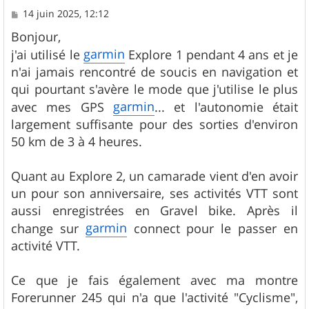
M
14 juin 2025, 12:12
e
s
Bonjour,
s
garmin
j'ai utilisé le
Explore 1 pendant 4 ans et je
a
g
n'ai jamais rencontré de soucis en navigation et
e
qui pourtant s'avère le mode que j'utilise le plus
garmin
avec mes GPS
... et l'autonomie était
largement suffisante pour des sorties d'environ
50 km de 3 à 4 heures.
Quant au Explore 2, un camarade vient d'en avoir
un pour son anniversaire, ses activités VTT sont
aussi enregistrées en Gravel bike. Après il
garmin
change sur
connect pour le passer en
activité VTT.
Ce que je fais également avec ma montre
Forerunner 245 qui n'a que l'activité "Cyclisme",