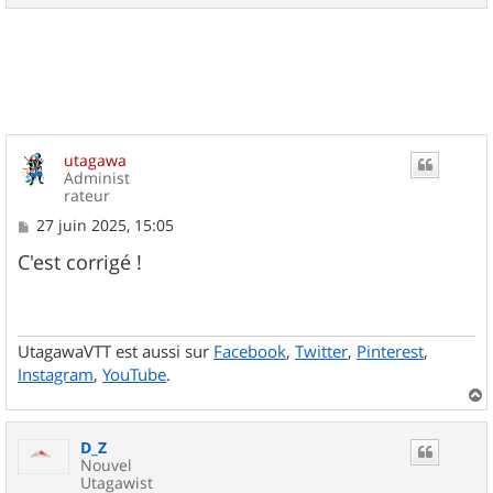
e
a
u
t
utagawa
Administ
rateur
M
27 juin 2025, 15:05
e
s
C'est corrigé !
s
a
g
e
UtagawaVTT est aussi sur
Facebook
,
Twitter
,
Pinterest
,
Instagram
,
YouTube
.
a
u
D_Z
t
Nouvel
Utagawist