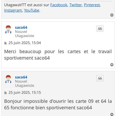
UtagawaVTT est aussi sur
Facebook
,
Twitter
,
Pinterest
,
Instagram
,
YouTube
.
a
u
saco64
t
Nouvel
Utagawiste
M
25 juin 2025, 15:04
e
s
Merci beaucoup pour les cartes et le travail
s
sportivement saco64
a
g
e
a
u
saco64
t
Nouvel
Utagawiste
M
25 juin 2025, 15:15
e
s
Bonjour impossible d'ouvrir les carte 09 et 64 la
s
65 fonctionne bien sportivement saco64
a
g