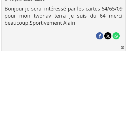
e
s
Bonjour je serai intéressé par les cartes 64/65/09
s
pour mon twonav terra je suis du 64 merci
a
g
beaucoup.Sportivement Alain
e
a
u
t