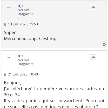
u
D_Z
t
Nouvel
Utagawist
e
M
19 juil. 2025, 15:53
e
s
Super
s
Merci beaucoup. C'est top
a
g
e
a
u
D_Z
t
Nouvel
Utagawist
e
M
21 juil. 2025, 10:40
e
s
Bonjour,
s
J'ai téléchargé la dernière version des cartes du
a
g
30 et 34.
e
Il y a des parties qui se chevauchent. Pourquoi
ne sont-elles pas identiques (voir les photos) ?