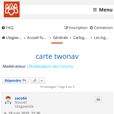
Menu
FAQ
Inscription
Connexion
UtagawaVTT (Randos VTT et VTTAE avec traces GPS)
Accueil forum
Générale
Cartographie et GPS
Les logiciels
carte twonav
Modérateur :
Modérateurs des Forums
Répondre
10 messages • Page
1
sur
1
saco64
Nouvel
Utagawiste
M
18 juin 2025, 22:36