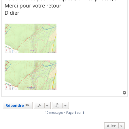
Merci pour votre retour
Didier
a
u
Répondre
t
10 messages • Page
1
sur
1
Aller