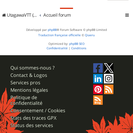
UtagawaVTT (Randos VTT et VTTAE avec traces GPS)
Accueil forum
Développé par
phpBB
® Forum Software © phpBB Limited
Traduction française officielle
©
Qiaeru
Optimized by:
phpBB SEO
Confidentialité
|
Conditions
Qui sommes-nous ?
Contact & Logos
Services pros
Mentions légales
Politique de
confidentialité
Consentement / Cookies
Stats des traces GPX
Status des services