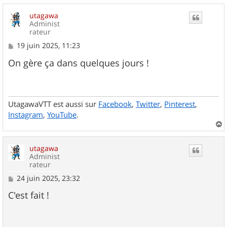
utagawa
Administ
rateur
M
19 juin 2025, 11:23
e
s
On gère ça dans quelques jours !
s
a
g
e
UtagawaVTT est aussi sur
Facebook
,
Twitter
,
Pinterest
,
Instagram
,
YouTube
.
a
u
utagawa
t
Administ
rateur
M
24 juin 2025, 23:32
e
s
C'est fait !
s
a
g
e