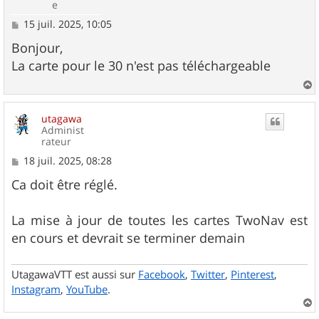
e
M
15 juil. 2025, 10:05
e
s
Bonjour,
s
La carte pour le 30 n'est pas téléchargeable
a
g
e
a
u
utagawa
t
Administ
rateur
M
18 juil. 2025, 08:28
e
s
Ca doit être réglé.
s
a
g
La mise à jour de toutes les cartes TwoNav est
e
en cours et devrait se terminer demain
UtagawaVTT est aussi sur
Facebook
,
Twitter
,
Pinterest
,
Instagram
,
YouTube
.
a