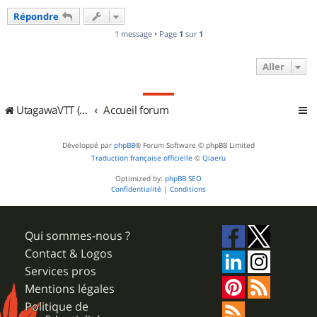
u
Répondre
t
1 message • Page
1
sur
1
Aller
UtagawaVTT (Randos VTT et VTTAE avec traces GPS)
Accueil forum
Développé par
phpBB
® Forum Software © phpBB Limited
Traduction française officielle
©
Qiaeru
Optimized by:
phpBB SEO
Confidentialité
|
Conditions
Qui sommes-nous ?
Contact & Logos
Services pros
Mentions légales
Politique de