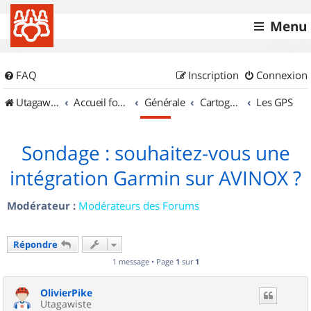
Menu
FAQ
Inscription
Connexion
UtagawaVTT (Randos VTT et VTTAE avec traces GPS)
Accueil forum
Générale
Cartographie et GPS
Les GPS
Sondage : souhaitez-vous une
intégration Garmin sur AVINOX ?
Modérateur :
Modérateurs des Forums
Répondre
1 message • Page
1
sur
1
OlivierPike
Utagawiste