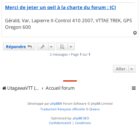
e
Merci de jeter un oeil à la charte du forum : ICI
Gérald, Var, Lapierre X-Control 410 2007, VTTAE TREK, GPS
Oregon 600
a
u
Répondre
t
2 messages • Page
1
sur
1
Aller
UtagawaVTT (Randos VTT et VTTAE avec traces GPS)
Accueil forum
Développé par
phpBB
® Forum Software © phpBB Limited
Traduction française officielle
©
Qiaeru
Optimized by:
phpBB SEO
Confidentialité
|
Conditions