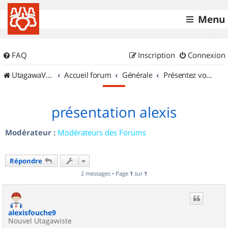
Menu
FAQ
Inscription
Connexion
UtagawaVTT (Randos VTT et VTTAE avec traces GPS)
Accueil forum
Générale
Présentez vous !
présentation alexis
Modérateur :
Modérateurs des Forums
Répondre
2 messages • Page
1
sur
1
alexisfouche9
Nouvel Utagawiste