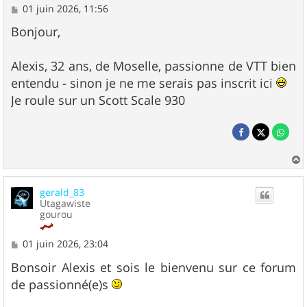
M
01 juin 2026, 11:56
e
s
Bonjour,
s
a
g
Alexis, 32 ans, de Moselle, passionne de VTT bien
e
entendu - sinon je ne me serais pas inscrit ici
Je roule sur un Scott Scale 930
a
u
gerald_83
t
Utagawiste
gourou
M
01 juin 2026, 23:04
e
s
Bonsoir Alexis et sois le bienvenu sur ce forum
s
de passionné(e)s
a
g