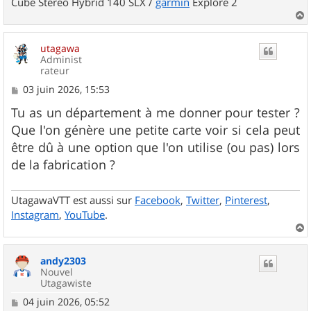
Cube Stereo Hybrid 140 SLX /
garmin
Explore 2
a
u
utagawa
t
Administ
rateur
M
03 juin 2026, 15:53
e
s
Tu as un département à me donner pour tester ?
s
Que l'on génère une petite carte voir si cela peut
a
g
être dû à une option que l'on utilise (ou pas) lors
e
de la fabrication ?
UtagawaVTT est aussi sur
Facebook
,
Twitter
,
Pinterest
,
Instagram
,
YouTube
.
a
u
andy2303
t
Nouvel
Utagawiste
M
04 juin 2026, 05:52