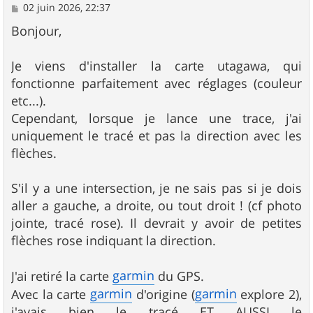
M
02 juin 2026, 22:37
e
s
Bonjour,
s
a
g
Je viens d'installer la carte utagawa, qui
e
fonctionne parfaitement avec réglages (couleur
etc...).
Cependant, lorsque je lance une trace, j'ai
uniquement le tracé et pas la direction avec les
flèches.
S'il y a une intersection, je ne sais pas si je dois
aller a gauche, a droite, ou tout droit ! (cf photo
jointe, tracé rose). Il devrait y avoir de petites
flèches rose indiquant la direction.
garmin
J'ai retiré la carte
du GPS.
garmin
garmin
Avec la carte
d'origine (
explore 2),
j'avais bien le tracé ET AUSSI le