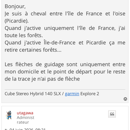
e
s
Bonjour,
s
Je suis à cheval entre l'île de France et l'oise
a
g
(Picardie).
e
Quand j'active uniquement l'île de France, j'ai
toute les forêts.
Quand j'active Île-de-France et Picardie ça me
retire certaines forêts...
Les flèches de guidage sont uniquement entre
mon domicile et le point de départ pour le reste
de la trace je n'ai pas de flèche
Cube Stereo Hybrid 140 SLX /
garmin
Explore 2
a
u
utagawa
t
Administ
rateur
M
04 juin 2026, 08:21