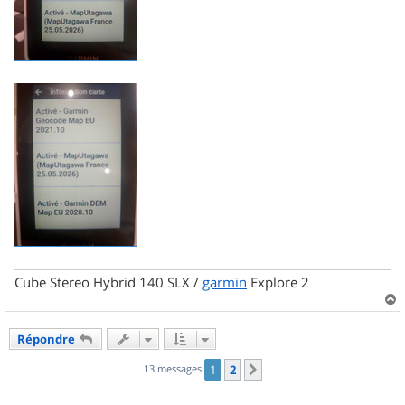
Cube Stereo Hybrid 140 SLX /
garmin
Explore 2
a
u
Répondre
t
13 messages
1
2
Suivant