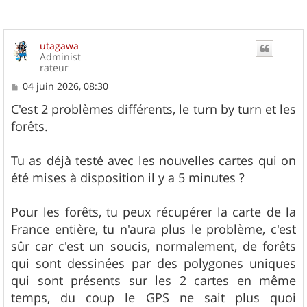
utagawa
Administ
rateur
M
04 juin 2026, 08:30
e
s
C'est 2 problèmes différents, le turn by turn et les
s
forêts.
a
g
e
Tu as déjà testé avec les nouvelles cartes qui on
été mises à disposition il y a 5 minutes ?
Pour les forêts, tu peux récupérer la carte de la
France entière, tu n'aura plus le problème, c'est
sûr car c'est un soucis, normalement, de forêts
qui sont dessinées par des polygones uniques
qui sont présents sur les 2 cartes en même
temps, du coup le GPS ne sait plus quoi