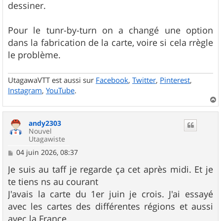
dessiner.
Pour le tunr-by-turn on a changé une option
dans la fabrication de la carte, voire si cela rrègle
le problème.
UtagawaVTT est aussi sur
Facebook
,
Twitter
,
Pinterest
,
Instagram
,
YouTube
.
a
u
andy2303
t
Nouvel
Utagawiste
M
04 juin 2026, 08:37
e
s
Je suis au taff je regarde ça cet après midi. Et je
s
te tiens ns au courant
a
g
J'avais la carte du 1er juin je crois. J'ai essayé
e
avec les cartes des différentes régions et aussi
avec la France