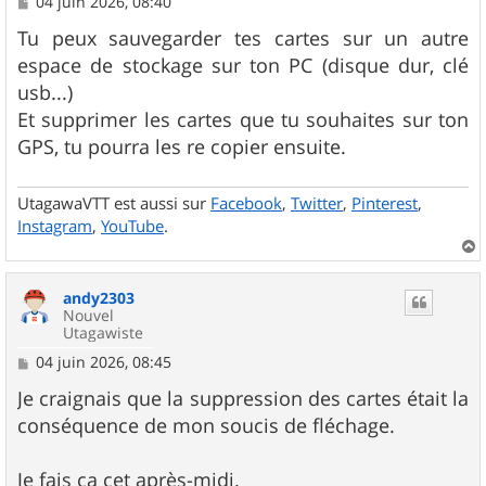
M
04 juin 2026, 08:40
e
s
Tu peux sauvegarder tes cartes sur un autre
s
espace de stockage sur ton PC (disque dur, clé
a
g
usb...)
e
Et supprimer les cartes que tu souhaites sur ton
GPS, tu pourra les re copier ensuite.
UtagawaVTT est aussi sur
Facebook
,
Twitter
,
Pinterest
,
Instagram
,
YouTube
.
a
u
andy2303
t
Nouvel
Utagawiste
M
04 juin 2026, 08:45
e
s
Je craignais que la suppression des cartes était la
s
conséquence de mon soucis de fléchage.
a
g
e
Je fais ça cet après-midi.